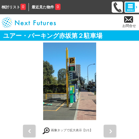
0
0
検討リスト
最近見た物件
お問合せ
ユアー・パーキング赤坂第２駐車場
前
次
画像タップで拡大表示【
1
/1】