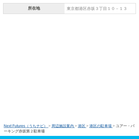
所在地
東京都港区赤坂３丁目１０－１３
Next Futures（うちナビ）
>
周辺施設案内
>
港区
>
港区の駐車場
>
ユアー・パ
ーキング赤坂第２駐車場