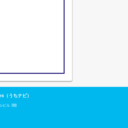
res（うちナビ）
ルビル 3階