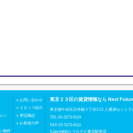
東京２３区の賃貸情報なら Next Futu
お問い合わせ
スタッフ紹介
東京都中央区日本橋２丁目3-21 八重洲セントラ
ョン
周辺施設
TEL:03-3273-9119
お客様の声
FAX:03-3273-9111
ン物件
Copyright(c) うちナビ東京駅前店