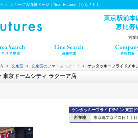
 ラクーア店情報ページ｜Next Futures（うちナビ）
営業時
内
>
文京区
>
文京区のファーストフード
>
ケンタッキーフライドチキン
 東京ドームシティ ラクーア店
ケンタッキーフライドチキン 東京ド
所在地
東京都文京区春日１丁目