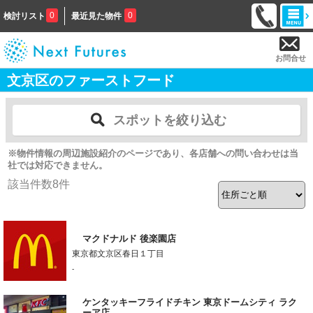
0
0
検討リスト
最近見た物件
お問合せ
文京区のファーストフード
スポットを絞り込む
※物件情報の周辺施設紹介のページであり、各店舗への問い合わせは当
社では対応できません。
該当件数
8
件
マクドナルド 後楽園店
東京都文京区春日１丁目
-
ケンタッキーフライドチキン 東京ドームシティ ラク
ーア店