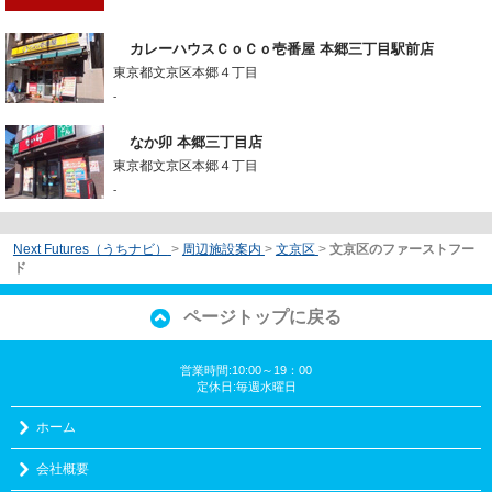
カレーハウスＣｏＣｏ壱番屋 本郷三丁目駅前店
東京都文京区本郷４丁目
-
なか卯 本郷三丁目店
東京都文京区本郷４丁目
-
Next Futures（うちナビ）
>
周辺施設案内
>
文京区
>
文京区のファーストフー
ド
ページトップに戻る
営業時間:10:00～19：00
定休日:毎週水曜日
ホーム
会社概要