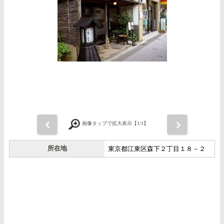
前
画像タップで拡大表示【
1
/1】
次
所在地
東京都江東区森下２丁目１８－２