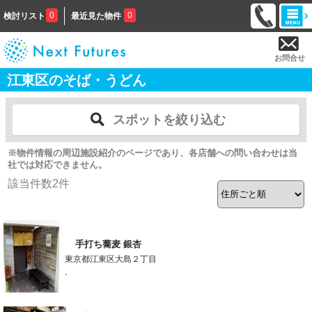
0
0
検討リスト
最近見た物件
お問合せ
江東区のそば・うどん
スポットを絞り込む
※物件情報の周辺施設紹介のページであり、各店舗への問い合わせは当
社では対応できません。
該当件数
2
件
手打ち蕎麦 銀杏
東京都江東区大島２丁目
-