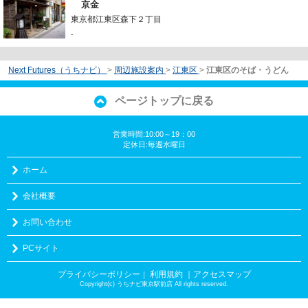
京金
東京都江東区森下２丁目
-
Next Futures（うちナビ）
>
周辺施設案内
>
江東区
>
江東区のそば・うどん
ページトップに戻る
営業時間:10:00～19：00
定休日:毎週水曜日
ホーム
会社概要
お問い合わせ
PCサイト
プライバシーポリシー
利用規約
｜アクセスマップ
｜
Copyright(c) うちナビ東京駅前店 All rights reserved.