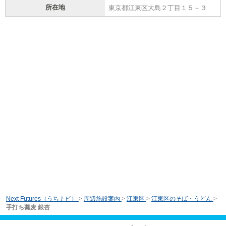
所在地
東京都江東区大島２丁目１５－３
Next Futures（うちナビ）
>
周辺施設案内
>
江東区
>
江東区のそば・うどん
>
手打ち蕎麦 銀杏