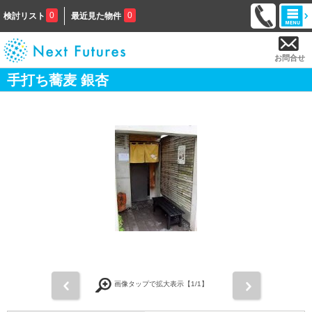
0
0
検討リスト
最近見た物件
お問合せ
手打ち蕎麦 銀杏
前
次
画像タップで拡大表示【
1
/1】