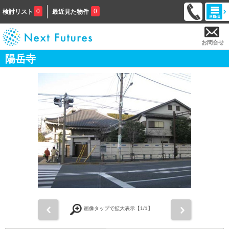
0
0
検討リスト
最近見た物件
お問合せ
陽岳寺
前
次
画像タップで拡大表示【
1
/1】