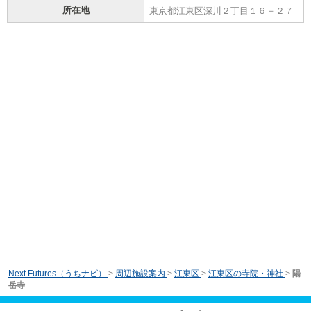
所在地
東京都江東区深川２丁目１６－２７
Next Futures（うちナビ）
>
周辺施設案内
>
江東区
>
江東区の寺院・神社
>
陽
岳寺