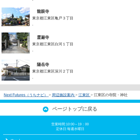
-
龍眼寺
東京都江東区亀戸３丁目
-
霊巌寺
東京都江東区白河１丁目
-
陽岳寺
東京都江東区深川２丁目
-
Next Futures（うちナビ）
>
周辺施設案内
>
江東区
>
江東区の寺院・神社
ページトップに戻る
営業時間:10:00～19：00
定休日:毎週水曜日