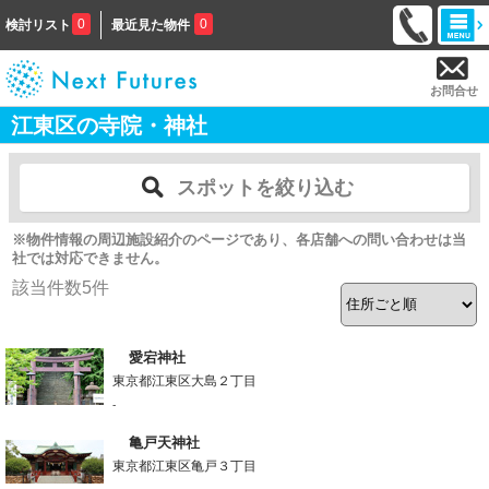
0
0
検討リスト
最近見た物件
お問合せ
江東区の寺院・神社
スポットを絞り込む
※物件情報の周辺施設紹介のページであり、各店舗への問い合わせは当
社では対応できません。
該当件数
5
件
愛宕神社
東京都江東区大島２丁目
-
亀戸天神社
東京都江東区亀戸３丁目