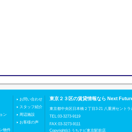
東京２３区の賃貸情報なら Next Futu
お問い合わせ
スタッフ紹介
東京都中央区日本橋２丁目3-21 八重洲セントラ
ョン
周辺施設
TEL:03-3273-9119
お客様の声
FAX:03-3273-9111
ン物件
Copyright(c) うちナビ東京駅前店