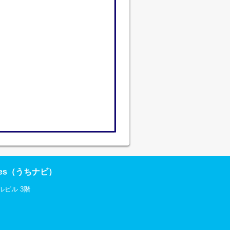
res（うちナビ）
ルビル 3階