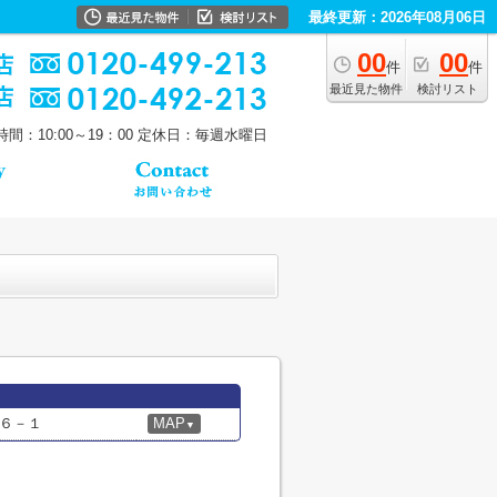
最終更新：2026年08月06日
00
00
件
件
最近見た物件
検討リスト
間：10:00～19：00
定休日：毎週水曜日
６－１
MAP
▼