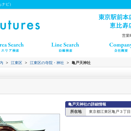
うちナビ）
営業時
内
>
江東区
>
江東区の寺院・神社
>
亀戸天神社
亀戸天神社の詳細情報
所在地
東京都江東区亀戸３丁目