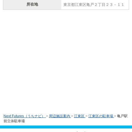
所在地
東京都江東区亀戸２丁目２３－１１
Next Futures（うちナビ）
>
周辺施設案内
>
江東区
>
江東区の駐車場
>
亀戸駅
前立体駐車場