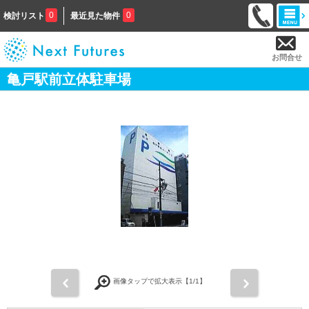
0
0
検討リスト
最近見た物件
お問合せ
亀戸駅前立体駐車場
前
次
画像タップで拡大表示【
1
/1】