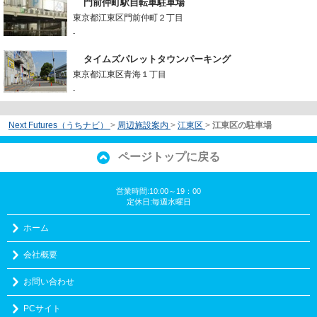
門前仲町駅自転車駐車場
東京都江東区門前仲町２丁目
-
タイムズパレットタウンパーキング
東京都江東区青海１丁目
-
Next Futures（うちナビ）
>
周辺施設案内
>
江東区
>
江東区の駐車場
ページトップに戻る
営業時間:10:00～19：00
定休日:毎週水曜日
ホーム
会社概要
お問い合わせ
PCサイト