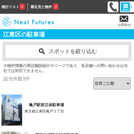
0
0
検討リスト
最近見た物件
お問合せ
江東区の駐車場
スポットを絞り込む
※物件情報の周辺施設紹介のページであり、各店舗への問い合わせは当
社では対応できません。
該当件数
3
件
亀戸駅前立体駐車場
東京都江東区亀戸２丁目
-