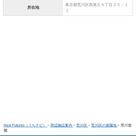
東京都荒川区西尾久６丁目３５－１
所在地
１
Next Futures（うちナビ）
>
周辺施設案内
>
荒川区
>
荒川区の遊園地
>
荒川遊
園