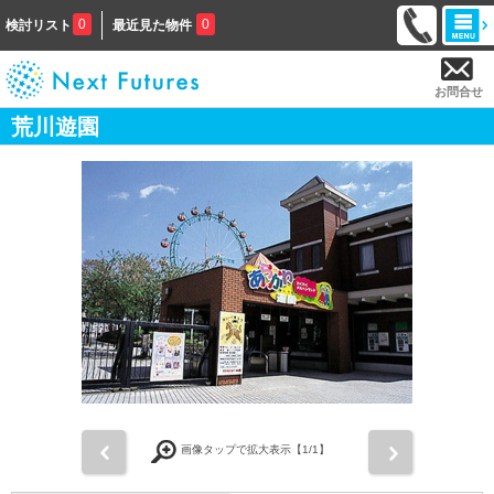
0
0
検討リスト
最近見た物件
お問合せ
荒川遊園
前
次
画像タップで拡大表示【
1
/1】