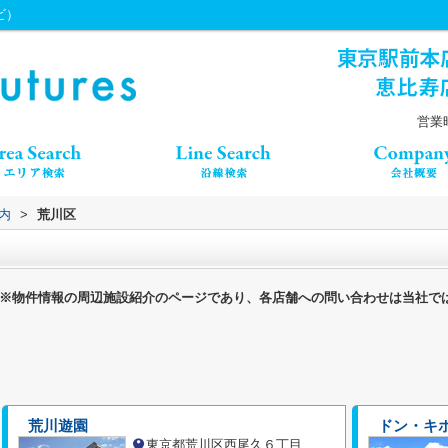
ビ）
営業時
内
>
荒川区
※物件情報の周辺施設紹介のページであり、各店舗への問い合わせは当社で
荒川遊園
ドン・キホ
東京都荒川区西尾久６丁目