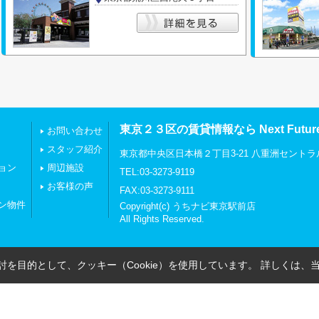
東京２３区の賃貸情報なら Next Futu
お問い合わせ
スタッフ紹介
東京都中央区日本橋２丁目3-21 八重洲セントラ
ョン
周辺施設
TEL:03-3273-9119
お客様の声
FAX:03-3273-9111
ン物件
Copyright(c) うちナビ東京駅前店
All Rights Reserved.
を目的として、クッキー（Cookie）を使用しています。
詳しくは、