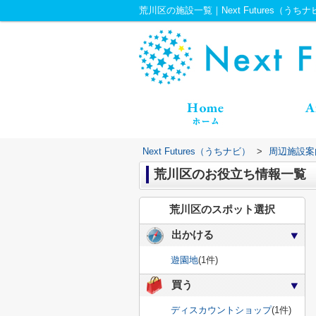
荒川区の施設一覧｜Next Futures（うちナ
Next Futures（うちナビ）
>
周辺施設案
荒川区のお役立ち情報一覧
荒川区のスポット選択
出かける
遊園地
(1件)
買う
ディスカウントショップ
(1件)