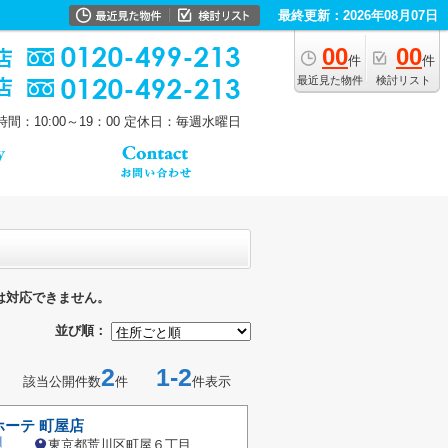
最終更新：2026年08月07日
00
00
件
件
最近見た物件
検討リスト
間：10:00～19：00
定休日：毎週水曜日
は対応できません。
並び順：
2
1-2
該当公開件数
件
件表示
ーテ 町屋店
東京都荒川区町屋６丁目