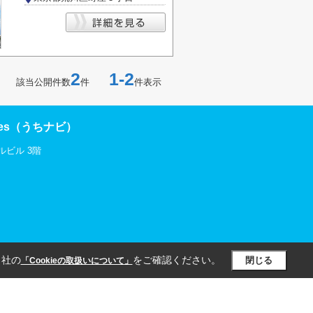
2
1-2
該当公開件数
件
件表示
res（うちナビ）
ルビル 3階
当社の
をご確認ください。
閉じる
「Cookieの取扱いについて」