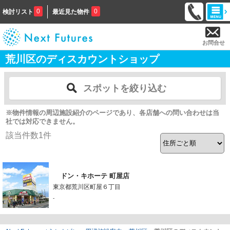
0
0
検討リスト
最近見た物件
お問合せ
荒川区のディスカウントショップ
スポットを絞り込む
※物件情報の周辺施設紹介のページであり、各店舗への問い合わせは当
社では対応できません。
該当件数
1
件
ドン・キホーテ 町屋店
東京都荒川区町屋６丁目
-