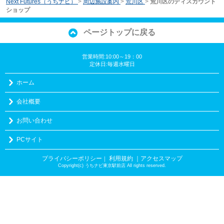
Next Futures（うちナビ）
>
周辺施設案内
>
荒川区
>
荒川区のディスカウント
ショップ
ページトップに戻る
営業時間:10:00～19：00
定休日:毎週水曜日
ホーム
会社概要
お問い合わせ
PCサイト
プライバシーポリシー
利用規約
｜アクセスマップ
｜
Copyright(c) うちナビ東京駅前店 All rights reserved.