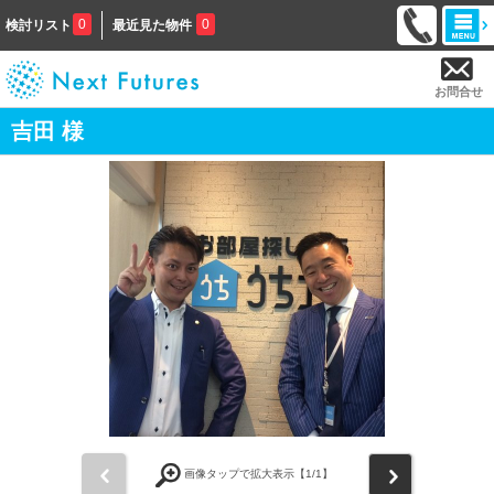
0
0
検討リスト
最近見た物件
お問合せ
吉田 様
前
次
画像タップで拡大表示【
1
/1】