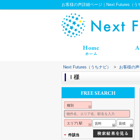
お客様の声詳細ページ｜Next Futures（
Next Futures（うちナビ）
>
お客様の声
Ｉ様
種別
エリア| 駅
賃料
面積
-
件該当