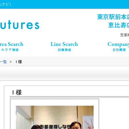
うちナビ）
営業時
一覧
>
Ｉ様
Ｉ様