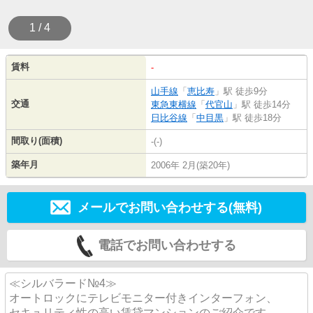
1 / 4
賃料
-
山手線
「
恵比寿
」駅 徒歩9分
交通
東急東横線
「
代官山
」駅 徒歩14分
日比谷線
「
中目黒
」駅 徒歩18分
間取り(面積)
-(-)
築年月
2006年 2月(築20年)
メールでお問い合わせする(無料)
電話でお問い合わせする
≪シルバラード№4≫
オートロックにテレビモニター付きインターフォン、
セキュリティ性の高い賃貸マンションのご紹介です。