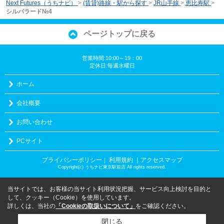
Next Futures（うちナビ）
>
(賃貸)路線・駅から探す
>
JR山手線
>
恵比寿駅
>
シルバラード№4
ページトップに戻る
営業時間:10:00～19：00
定休日:毎週水曜日
ホーム
会社概要
お問い合わせ
PCサイト
プライバシーポリシー
利用規約
｜アクセスマップ
｜
Copyright(c) うちナビ東京駅前店 All rights reserved.
当サイトでは、お客様の当サイト利用状況把握、サービス向上検討を目的と
して、クッキー（Cookie）を使用しています。
詳しくは、当社の
「Cookieの取扱いについて」
をご確認ください。
閉じる