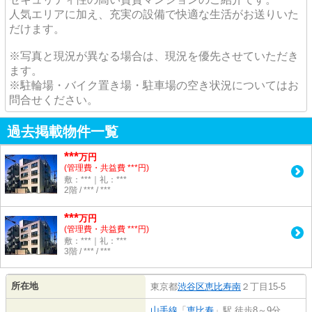
人気エリアに加え、充実の設備で快適な生活がお送りいた
だけます。
※写真と現況が異なる場合は、現況を優先させていただき
ます。
※駐輪場・バイク置き場・駐車場の空き状況についてはお
問合せください。
過去掲載物件一覧
***
万円
(管理費・共益費 ***円)
敷：***｜礼：***
2階 / *** / ***
***
万円
(管理費・共益費 ***円)
敷：***｜礼：***
3階 / *** / ***
所在地
東京都
渋谷区
恵比寿南
２丁目15-5
山手線
「
恵比寿
」駅 徒歩8～9分