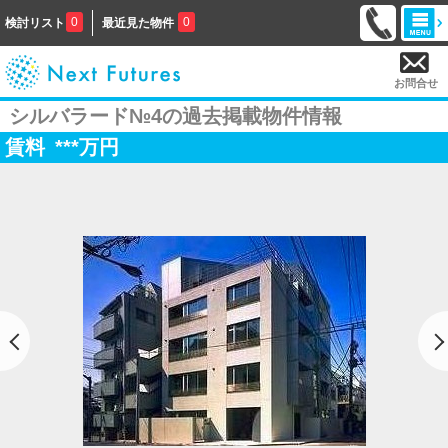
0
0
検討リスト
最近見た物件
お問合せ
シルバラード№4の過去掲載物件情報
賃料
***
万円