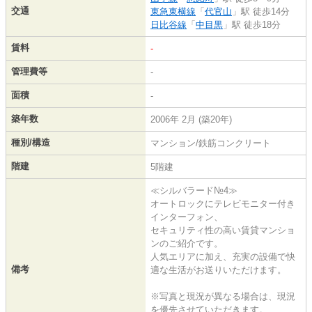
交通
東急東横線
「
代官山
」駅 徒歩14分
日比谷線
「
中目黒
」駅 徒歩18分
賃料
-
管理費等
-
面積
-
築年数
2006年 2月 (築20年)
種別/構造
マンション/鉄筋コンクリート
階建
5階建
≪シルバラード№4≫
オートロックにテレビモニター付き
インターフォン、
セキュリティ性の高い賃貸マンショ
ンのご紹介です。
人気エリアに加え、充実の設備で快
備考
適な生活がお送りいただけます。
※写真と現況が異なる場合は、現況
を優先させていただきます。