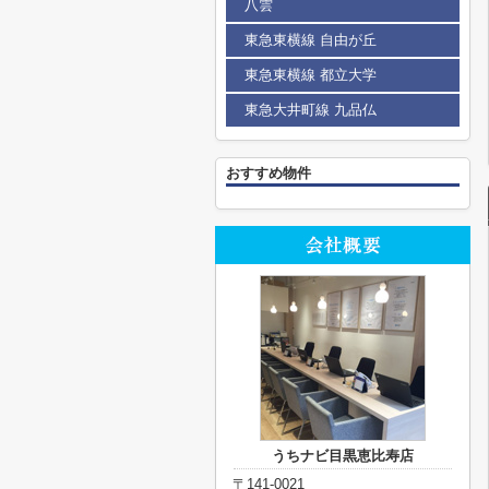
八雲
東急東横線 自由が丘
東急東横線 都立大学
東急大井町線 九品仏
おすすめ物件
うちナビ目黒恵比寿店
〒141-0021