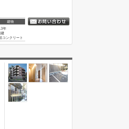
。
建物
13年
階建
筋コンクリート