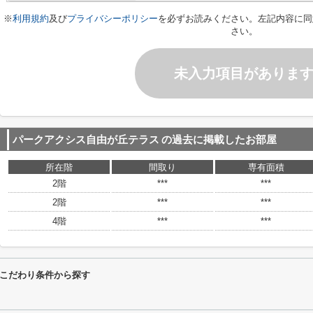
※
利用規約
及び
プライバシーポリシー
を必ずお読みください。左記内容に同
さい。
未入力項目がありま
パークアクシス自由が丘テラス
の過去に掲載したお部屋
所在階
間取り
専有面積
2階
***
***
2階
***
***
4階
***
***
こだわり条件から探す