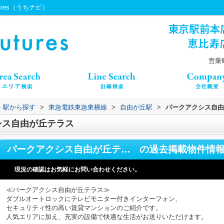
ures（うちナビ）
営業時
線・駅から探す
>
東急電鉄東急東横線
>
自由が丘駅
>
パークアクシス自由
シス自由が丘テラス
パークアクシス自由が丘テラス
の過去掲載物件情
現況の確認はお気軽にお問い合わせください。
≪パークアクシス自由が丘テラス≫
ダブルオートロックにテレビモニター付きインターフォン、
セキュリティ性の高い賃貸マンションのご紹介です。
人気エリアに加え、充実の設備で快適な生活がお送りいただけます。