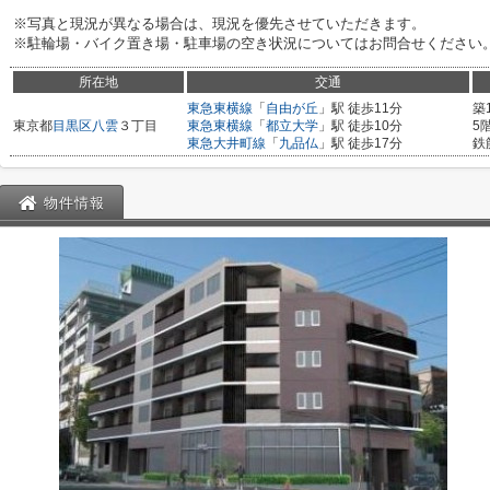
※写真と現況が異なる場合は、現況を優先させていただきます。
※駐輪場・バイク置き場・駐車場の空き状況についてはお問合せください
所在地
交通
東急東横線
「
自由が丘
」駅 徒歩11分
築
東京都
目黒区
八雲
３丁目
東急東横線
「
都立大学
」駅 徒歩10分
5
東急大井町線
「
九品仏
」駅 徒歩17分
鉄
物件情報