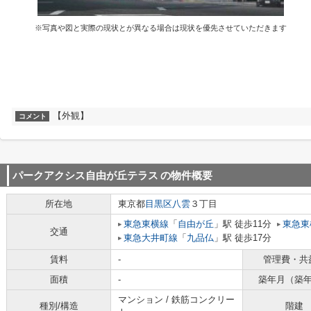
※写真や図と実際の現状とが異なる場合は現状を優先させていただきます
【外観】
コメント
パークアクシス自由が丘テラス
の物件概要
所在地
東京都
目黒区
八雲
３丁目
東急東横線
「
自由が丘
」駅 徒歩11分
東急東
交通
東急大井町線
「
九品仏
」駅 徒歩17分
賃料
-
管理費・共
面積
-
築年月（築
マンション / 鉄筋コンクリー
種別/構造
階建