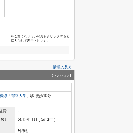
※ご覧になりたい写真をクリックすると
拡大されて表示されます。
情報の見方
【マンション】
横線
「
都立大学
」駅 徒歩10分
益費
-
年数）
2013年 1月 ( 築13年 )
5階建