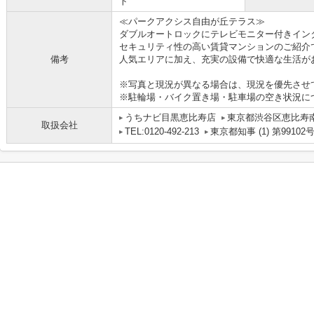
ト
≪パークアクシス自由が丘テラス≫
ダブルオートロックにテレビモニター付きイン
セキュリティ性の高い賃貸マンションのご紹介
備考
人気エリアに加え、充実の設備で快適な生活が
※写真と現況が異なる場合は、現況を優先させ
※駐輪場・バイク置き場・駐車場の空き状況に
うちナビ目黒恵比寿店
東京都渋谷区恵比寿南１
取扱会社
TEL:0120-492-213
東京都知事 (1) 第99102