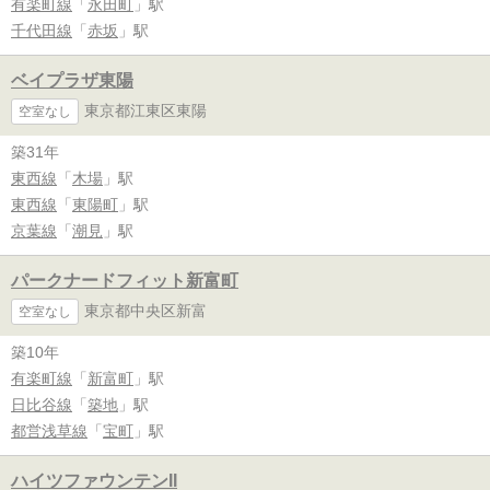
有楽町線
「
永田町
」駅
千代田線
「
赤坂
」駅
ベイプラザ東陽
東京都江東区東陽
空室なし
築31年
東西線
「
木場
」駅
東西線
「
東陽町
」駅
京葉線
「
潮見
」駅
パークナードフィット新富町
東京都中央区新富
空室なし
築10年
有楽町線
「
新富町
」駅
日比谷線
「
築地
」駅
都営浅草線
「
宝町
」駅
ハイツファウンテンII