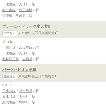
日比谷線
「
人形町
」駅
総武本線
「
新日本橋
」駅
銀座線
「
三越前
」駅
プレール・ドゥーク水天宮II
東京都中央区日本橋蛎殻町
空室なし
築21年
半蔵門線
「
水天宮前
」駅
日比谷線
「
人形町
」駅
都営浅草線
「
人形町
」駅
パークハビオ人形町
東京都中央区日本橋堀留町
空室なし
築15年
日比谷線
「
小伝馬町
」駅
日比谷線
「
人形町
」駅
総武本線
「
馬喰町
」駅