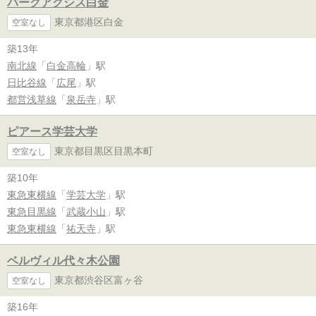
パークアクシス白金
東京都港区白金
空室なし
築13年
南北線
「
白金高輪
」駅
日比谷線
「
広尾
」駅
都営浅草線
「
泉岳寺
」駅
ピアース学芸大学
東京都目黒区目黒本町
空室なし
築10年
東急東横線
「
学芸大学
」駅
東急目黒線
「
武蔵小山
」駅
東急東横線
「
祐天寺
」駅
ベルヴィル代々木公園
東京都渋谷区富ヶ谷
空室なし
築16年