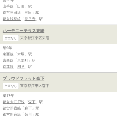
山手線
「
田町
」駅
都営三田線
「
三田
」駅
都営浅草線
「
泉岳寺
」駅
ハーモニーテラス東陽
東京都江東区東陽
空室なし
築9年
東西線
「
木場
」駅
東西線
「
東陽町
」駅
京葉線
「
潮見
」駅
プラウドフラット森下
東京都江東区森下
空室なし
築17年
都営大江戸線
「
森下
」駅
都営新宿線
「
森下
」駅
都営新宿線
「
菊川
」駅