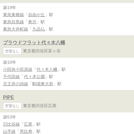
築19年
東急東横線
「
自由が丘
」駅
東急目黒線
「
奥沢
」駅
東急大井町線
「
九品仏
」駅
プラウドフラット代々木八幡
東京都渋谷区富ヶ谷
空室なし
築10年
小田急小田原線
「
代々木八幡
」駅
千代田線
「
代々木公園
」駅
京王井の頭線
「
駒場東大前
」駅
PIPE
東京都渋谷区広尾
空室なし
築53年
日比谷線
「
広尾
」駅
山手線
「
恵比寿
」駅