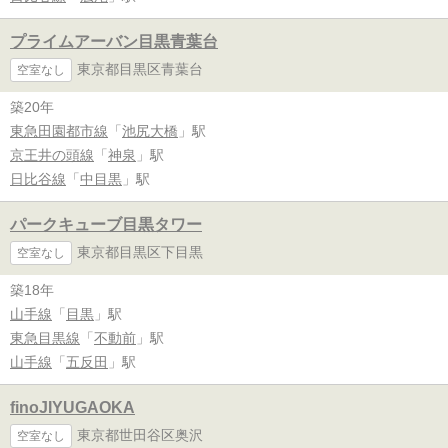
プライムアーバン目黒青葉台
東京都目黒区青葉台
空室なし
築20年
東急田園都市線
「
池尻大橋
」駅
京王井の頭線
「
神泉
」駅
日比谷線
「
中目黒
」駅
パークキューブ目黒タワー
東京都目黒区下目黒
空室なし
築18年
山手線
「
目黒
」駅
東急目黒線
「
不動前
」駅
山手線
「
五反田
」駅
finoJIYUGAOKA
東京都世田谷区奥沢
空室なし