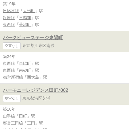
築19年
日比谷線
「
人形町
」駅
銀座線
「
三越前
」駅
東西線
「
茅場町
」駅
パークビューステージ東陽町
東京都江東区南砂
空室なし
築24年
東西線
「
東陽町
」駅
東西線
「
南砂町
」駅
都営新宿線
「
西大島
」駅
ハーモニーレジデンス田町♯002
東京都港区芝浦
空室なし
築10年
山手線
「
田町
」駅
都営三田線
「
三田
」駅