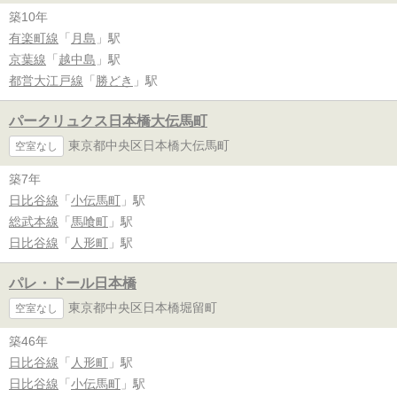
築10年
有楽町線
「
月島
」駅
京葉線
「
越中島
」駅
都営大江戸線
「
勝どき
」駅
パークリュクス日本橋大伝馬町
東京都中央区日本橋大伝馬町
空室なし
築7年
日比谷線
「
小伝馬町
」駅
総武本線
「
馬喰町
」駅
日比谷線
「
人形町
」駅
パレ・ドール日本橋
東京都中央区日本橋堀留町
空室なし
築46年
日比谷線
「
人形町
」駅
日比谷線
「
小伝馬町
」駅