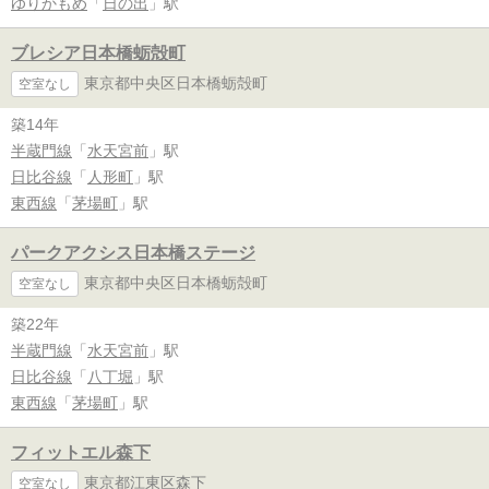
ゆりかもめ
「
日の出
」駅
ブレシア日本橋蛎殻町
東京都中央区日本橋蛎殻町
空室なし
築14年
半蔵門線
「
水天宮前
」駅
日比谷線
「
人形町
」駅
東西線
「
茅場町
」駅
パークアクシス日本橋ステージ
東京都中央区日本橋蛎殻町
空室なし
築22年
半蔵門線
「
水天宮前
」駅
日比谷線
「
八丁堀
」駅
東西線
「
茅場町
」駅
フィットエル森下
東京都江東区森下
空室なし