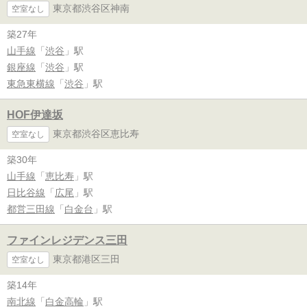
東京都渋谷区神南
空室なし
築27年
山手線
「
渋谷
」駅
銀座線
「
渋谷
」駅
東急東横線
「
渋谷
」駅
HOF伊達坂
東京都渋谷区恵比寿
空室なし
築30年
山手線
「
恵比寿
」駅
日比谷線
「
広尾
」駅
都営三田線
「
白金台
」駅
ファインレジデンス三田
東京都港区三田
空室なし
築14年
南北線
「
白金高輪
」駅