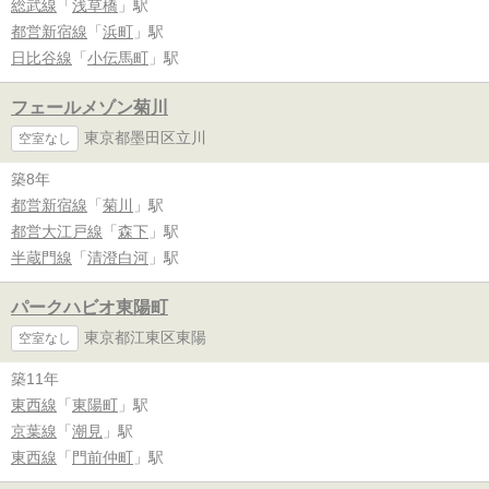
総武線
「
浅草橋
」駅
都営新宿線
「
浜町
」駅
日比谷線
「
小伝馬町
」駅
フェールメゾン菊川
東京都墨田区立川
空室なし
築8年
都営新宿線
「
菊川
」駅
都営大江戸線
「
森下
」駅
半蔵門線
「
清澄白河
」駅
パークハビオ東陽町
東京都江東区東陽
空室なし
築11年
東西線
「
東陽町
」駅
京葉線
「
潮見
」駅
東西線
「
門前仲町
」駅