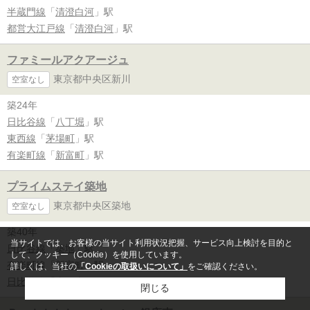
半蔵門線
「
清澄白河
」駅
都営大江戸線
「
清澄白河
」駅
ファミールアクアージュ
東京都中央区新川
空室なし
築24年
日比谷線
「
八丁堀
」駅
東西線
「
茅場町
」駅
有楽町線
「
新富町
」駅
プライムステイ築地
東京都中央区築地
空室なし
築40年
当サイトでは、お客様の当サイト利用状況把握、サービス向上検討を目的と
日比谷線
「
築地
」駅
して、クッキー（Cookie）を使用しています。
有楽町線
「
新富町
」駅
詳しくは、当社の
「Cookieの取扱いについて」
をご確認ください。
日比谷線
「
東銀座
」駅
閉じる