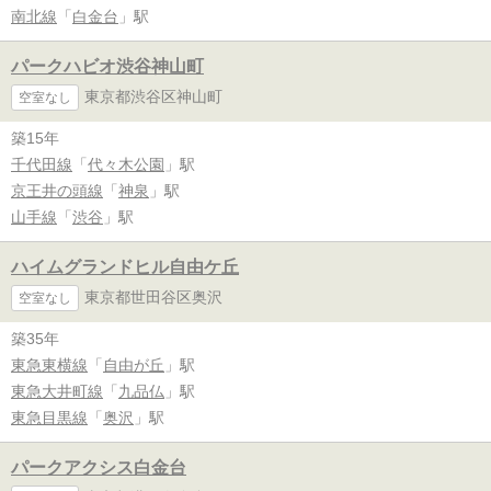
南北線
「
白金台
」駅
パークハビオ渋谷神山町
東京都渋谷区神山町
空室なし
築15年
千代田線
「
代々木公園
」駅
京王井の頭線
「
神泉
」駅
山手線
「
渋谷
」駅
ハイムグランドヒル自由ケ丘
東京都世田谷区奥沢
空室なし
築35年
東急東横線
「
自由が丘
」駅
東急大井町線
「
九品仏
」駅
東急目黒線
「
奥沢
」駅
パークアクシス白金台