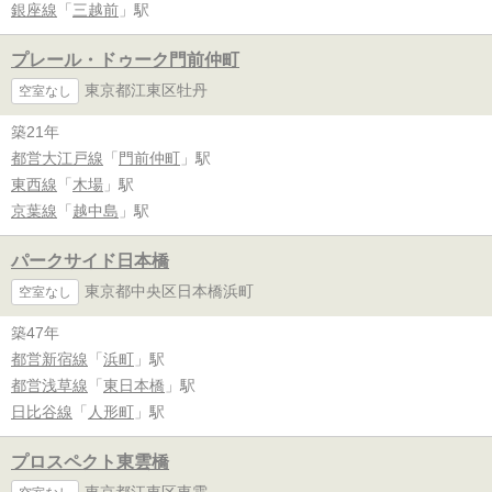
銀座線
「
三越前
」駅
プレール・ドゥーク門前仲町
東京都江東区牡丹
空室なし
築21年
都営大江戸線
「
門前仲町
」駅
東西線
「
木場
」駅
京葉線
「
越中島
」駅
パークサイド日本橋
東京都中央区日本橋浜町
空室なし
築47年
都営新宿線
「
浜町
」駅
都営浅草線
「
東日本橋
」駅
日比谷線
「
人形町
」駅
プロスペクト東雲橋