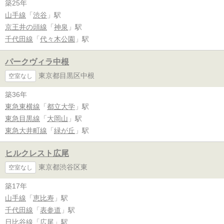
築25年
山手線
「
渋谷
」駅
京王井の頭線
「
神泉
」駅
千代田線
「
代々木公園
」駅
パークヴィラ中根
東京都目黒区中根
空室なし
築36年
東急東横線
「
都立大学
」駅
東急目黒線
「
大岡山
」駅
東急大井町線
「
緑が丘
」駅
ヒルクレスト広尾
東京都渋谷区東
空室なし
築17年
山手線
「
恵比寿
」駅
千代田線
「
表参道
」駅
日比谷線
「
広尾
」駅