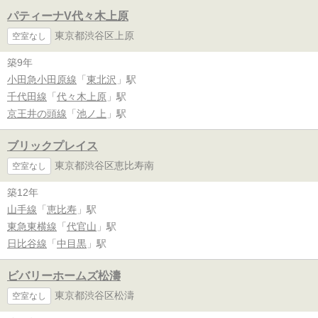
パティーナV代々木上原
東京都渋谷区上原
空室なし
築9年
小田急小田原線
「
東北沢
」駅
千代田線
「
代々木上原
」駅
京王井の頭線
「
池ノ上
」駅
ブリックプレイス
東京都渋谷区恵比寿南
空室なし
築12年
山手線
「
恵比寿
」駅
東急東横線
「
代官山
」駅
日比谷線
「
中目黒
」駅
ビバリーホームズ松濤
東京都渋谷区松濤
空室なし