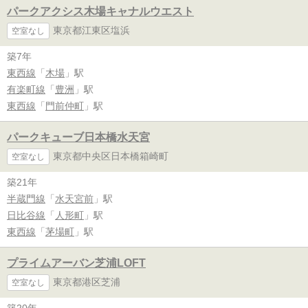
パークアクシス木場キャナルウエスト
東京都江東区塩浜
空室なし
築7年
東西線
「
木場
」駅
有楽町線
「
豊洲
」駅
東西線
「
門前仲町
」駅
パークキューブ日本橋水天宮
東京都中央区日本橋箱崎町
空室なし
築21年
半蔵門線
「
水天宮前
」駅
日比谷線
「
人形町
」駅
東西線
「
茅場町
」駅
プライムアーバン芝浦LOFT
東京都港区芝浦
空室なし
築20年