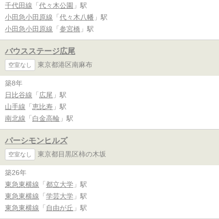
千代田線
「
代々木公園
」駅
小田急小田原線
「
代々木八幡
」駅
小田急小田原線
「
参宮橋
」駅
バウスステージ広尾
東京都港区南麻布
空室なし
築8年
日比谷線
「
広尾
」駅
山手線
「
恵比寿
」駅
南北線
「
白金高輪
」駅
パーシモンヒルズ
東京都目黒区柿の木坂
空室なし
築26年
東急東横線
「
都立大学
」駅
東急東横線
「
学芸大学
」駅
東急東横線
「
自由が丘
」駅