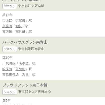
東京都江東区塩浜
空室なし
築19年
東西線
「
東陽町
」駅
京葉線
「
潮見
」駅
東西線
「
南砂町
」駅
パークハウスグラン南青山
東京都港区南青山
空室なし
築10年
千代田線
「
表参道
」駅
銀座線
「
外苑前
」駅
東急東横線
「
渋谷
」駅
プラウドフラット東日本橋
東京都中央区東日本橋
空室なし
築7年