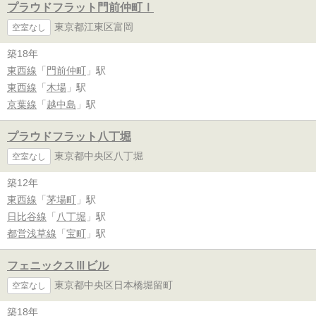
プラウドフラット門前仲町Ⅰ
東京都江東区富岡
空室なし
築18年
東西線
「
門前仲町
」駅
東西線
「
木場
」駅
京葉線
「
越中島
」駅
プラウドフラット八丁堀
東京都中央区八丁堀
空室なし
築12年
東西線
「
茅場町
」駅
日比谷線
「
八丁堀
」駅
都営浅草線
「
宝町
」駅
フェニックスⅢビル
東京都中央区日本橋堀留町
空室なし
築18年