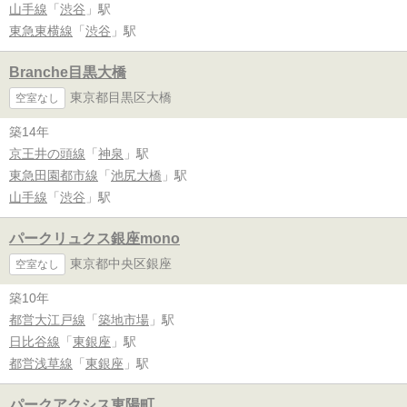
山手線
「
渋谷
」駅
東急東横線
「
渋谷
」駅
Branche目黒大橋
東京都目黒区大橋
空室なし
築14年
京王井の頭線
「
神泉
」駅
東急田園都市線
「
池尻大橋
」駅
山手線
「
渋谷
」駅
パークリュクス銀座mono
東京都中央区銀座
空室なし
築10年
都営大江戸線
「
築地市場
」駅
日比谷線
「
東銀座
」駅
都営浅草線
「
東銀座
」駅
パークアクシス東陽町