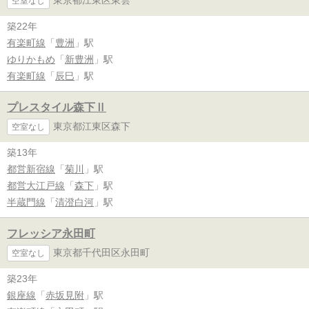
東京都江東区東雲
空室なし
築22年
有楽町線
「
豊洲
」駅
ゆりかもめ
「
新豊洲
」駅
有楽町線
「
辰巳
」駅
プレスタイル森下Ⅱ
東京都江東区森下
空室なし
築13年
都営新宿線
「
菊川
」駅
都営大江戸線
「
森下
」駅
半蔵門線
「
清澄白河
」駅
フレッシア永田町
東京都千代田区永田町
空室なし
築23年
銀座線
「
赤坂見附
」駅