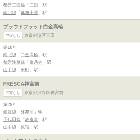
都営三田線
「
三田
」駅
南北線
「
麻布十番
」駅
プラウドフラット白金高輪
東京都港区三田
空室なし
築18年
南北線
「
白金高輪
」駅
都営浅草線
「
泉岳寺
」駅
山手線
「
田町
」駅
FRESCA神宮前
東京都渋谷区神宮前
空室なし
築29年
銀座線
「
外苑前
」駅
千代田線
「
表参道
」駅
山手線
「
原宿
」駅