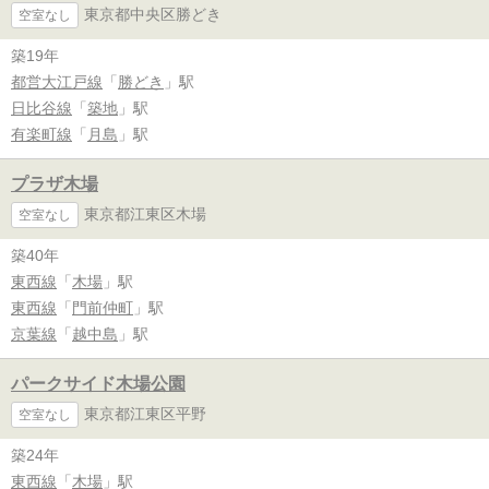
東京都中央区勝どき
空室なし
築19年
都営大江戸線
「
勝どき
」駅
日比谷線
「
築地
」駅
有楽町線
「
月島
」駅
プラザ木場
東京都江東区木場
空室なし
築40年
東西線
「
木場
」駅
東西線
「
門前仲町
」駅
京葉線
「
越中島
」駅
パークサイド木場公園
東京都江東区平野
空室なし
築24年
東西線
「
木場
」駅