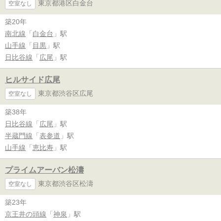
東京都港区白金台
空室なし
築20年
南北線
「
白金台
」駅
山手線
「
目黒
」駅
日比谷線
「
広尾
」駅
ヒルサイド広尾
東京都渋谷区広尾
空室なし
築38年
日比谷線
「
広尾
」駅
半蔵門線
「
表参道
」駅
山手線
「
恵比寿
」駅
プライムアーバン松濤
東京都渋谷区松濤
空室なし
築23年
京王井の頭線
「
神泉
」駅