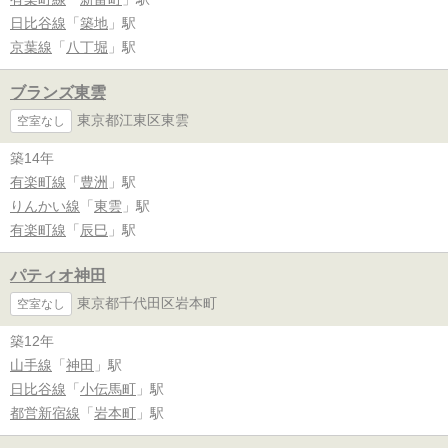
日比谷線
「
築地
」駅
京葉線
「
八丁堀
」駅
ブランズ東雲
東京都江東区東雲
空室なし
築14年
有楽町線
「
豊洲
」駅
りんかい線
「
東雲
」駅
有楽町線
「
辰巳
」駅
パティオ神田
東京都千代田区岩本町
空室なし
築12年
山手線
「
神田
」駅
日比谷線
「
小伝馬町
」駅
都営新宿線
「
岩本町
」駅