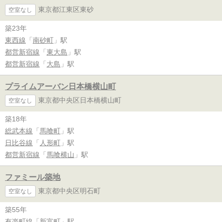
東京都江東区東砂
空室なし
築23年
東西線
「
南砂町
」駅
都営新宿線
「
東大島
」駅
都営新宿線
「
大島
」駅
プライムアーバン日本橋横山町
東京都中央区日本橋横山町
空室なし
築18年
総武本線
「
馬喰町
」駅
日比谷線
「
人形町
」駅
都営新宿線
「
馬喰横山
」駅
ファミール築地
東京都中央区明石町
空室なし
築55年
有楽町線
「
新富町
」駅