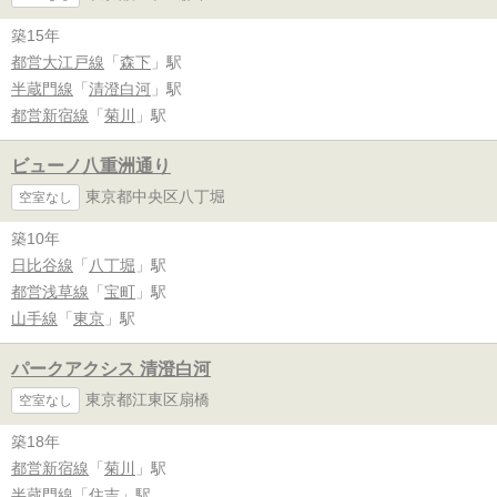
築15年
都営大江戸線
「
森下
」駅
半蔵門線
「
清澄白河
」駅
都営新宿線
「
菊川
」駅
ビューノ八重洲通り
東京都中央区八丁堀
空室なし
築10年
日比谷線
「
八丁堀
」駅
都営浅草線
「
宝町
」駅
山手線
「
東京
」駅
パークアクシス 清澄白河
東京都江東区扇橋
空室なし
築18年
都営新宿線
「
菊川
」駅
半蔵門線
「
住吉
」駅