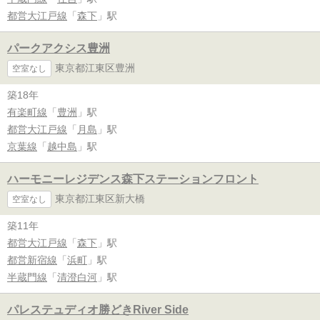
都営大江戸線
「
森下
」駅
パークアクシス豊洲
東京都江東区豊洲
空室なし
築18年
有楽町線
「
豊洲
」駅
都営大江戸線
「
月島
」駅
京葉線
「
越中島
」駅
ハーモニーレジデンス森下ステーションフロント
東京都江東区新大橋
空室なし
築11年
都営大江戸線
「
森下
」駅
都営新宿線
「
浜町
」駅
半蔵門線
「
清澄白河
」駅
パレステュディオ勝どきRiver Side