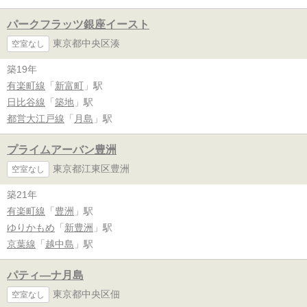
パークフラッツ銀座イースト
東京都中央区湊
空室なし
築19年
有楽町線
「
新富町
」駅
日比谷線
「
築地
」駅
都営大江戸線
「
月島
」駅
プライムアーバン豊洲
東京都江東区豊洲
空室なし
築21年
有楽町線
「
豊洲
」駅
ゆりかもめ
「
新豊洲
」駅
京葉線
「
越中島
」駅
パティ―ナ月島
東京都中央区佃
空室なし