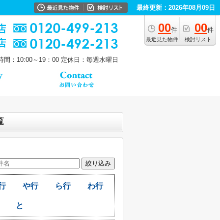
最終更新：2026年08月09日
00
00
件
件
最近見た物件
検討リスト
間：10:00～19：00
定休日：毎週水曜日
覧
行
や行
ら行
わ行
と