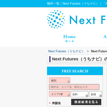
物件一覧｜Next Futures（うちナビ）
Next Futures（うちナビ）
>
Next 
Next Futures（う
種別
エリア| 駅
賃料
面積
-
件該当