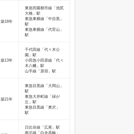
東急田園都市線「池尻
大橋」駅
東急東横線「中目黒」
築18年
駅
東急東横線「代官山」
駅
千代田線「代々木公
園」駅
築13年
小田急小田原線「代々
木八幡」駅
山手線「原宿」駅
東急目黒線「大岡山」
駅
東急大井町線「緑が
築21年
丘」駅
東急目黒線「奥沢」
駅
日比谷線「広尾」駅
南北線「白金高輪」