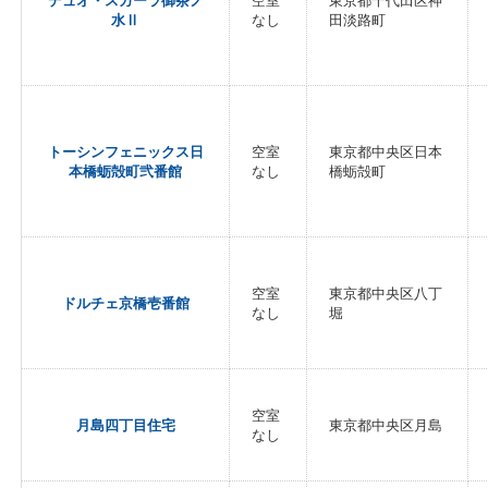
デュオ・スカーラ御茶ノ
空室
東京都千代田区神
水Ⅱ
なし
田淡路町
トーシンフェニックス日
空室
東京都中央区日本
本橋蛎殻町弐番館
なし
橋蛎殻町
空室
東京都中央区八丁
ドルチェ京橋壱番館
なし
堀
空室
月島四丁目住宅
東京都中央区月島
なし