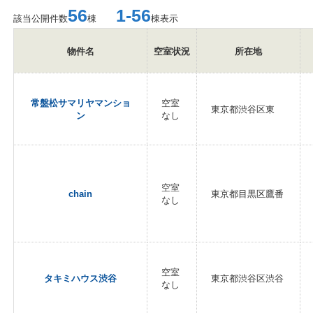
56
1-56
該当公開件数
棟
棟表示
物件名
空室状況
所在地
常盤松サマリヤマンショ
空室
東京都渋谷区東
ン
なし
空室
chain
東京都目黒区鷹番
なし
空室
タキミハウス渋谷
東京都渋谷区渋谷
なし