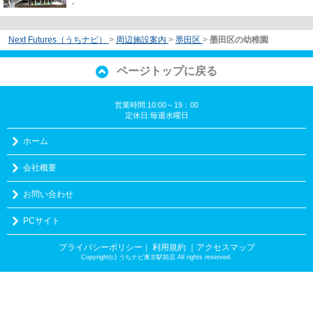
-
Next Futures（うちナビ）
>
周辺施設案内
>
墨田区
>
墨田区の幼稚園
ページトップに戻る
営業時間:10:00～19：00
定休日:毎週水曜日
ホーム
会社概要
お問い合わせ
PCサイト
プライバシーポリシー
利用規約
｜アクセスマップ
｜
Copyright(c) うちナビ東京駅前店 All rights reserved.