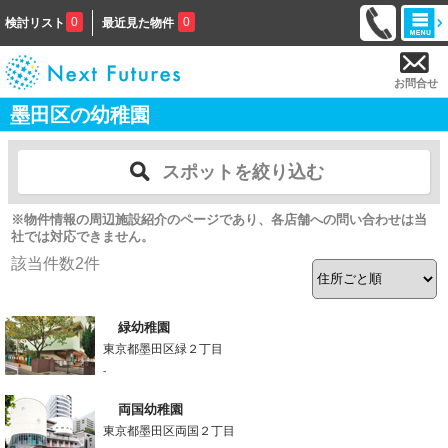
0
0
検討リスト
最近見た物件
お問合せ
墨田区の幼稚園
スポットを絞り込む
※物件情報の周辺施設紹介のページであり、各店舗への問い合わせは当
社では対応できません。
該当件数
2
件
緑幼稚園
東京都墨田区緑２丁目
-
両国幼稚園
東京都墨田区両国２丁目