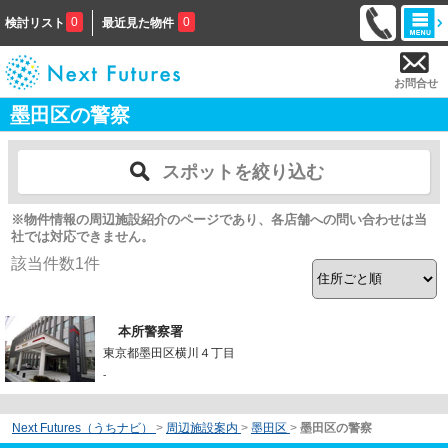
0
0
検討リスト
最近見た物件
お問合せ
墨田区の警察
スポットを絞り込む
※物件情報の周辺施設紹介のページであり、各店舗への問い合わせは当
社では対応できません。
該当件数
1
件
本所警察署
東京都墨田区横川４丁目
-
Next Futures（うちナビ）
>
周辺施設案内
>
墨田区
>
墨田区の警察