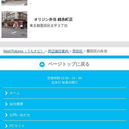
-
オリジン弁当 錦糸町店
東京都墨田区太平３丁目
-
Next Futures（うちナビ）
>
周辺施設案内
>
墨田区
>
墨田区の弁当
ページトップに戻る
営業時間:10:00～19：00
定休日:毎週水曜日
ホーム
会社概要
お問い合わせ
PCサイト