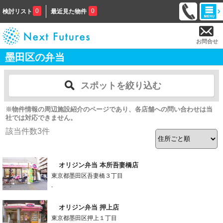
0
0
検討リスト
最近見た物件
お問合せ
墨田区の弁当
スポットを絞り込む
※物件情報の周辺施設紹介のページであり、各店舗への問い合わせは当
社では対応できません。
該当件数
3
件
オリジン弁当 本所吾妻橋店
東京都墨田区吾妻橋３丁目
-
オリジン弁当 押上店
東京都墨田区押上１丁目