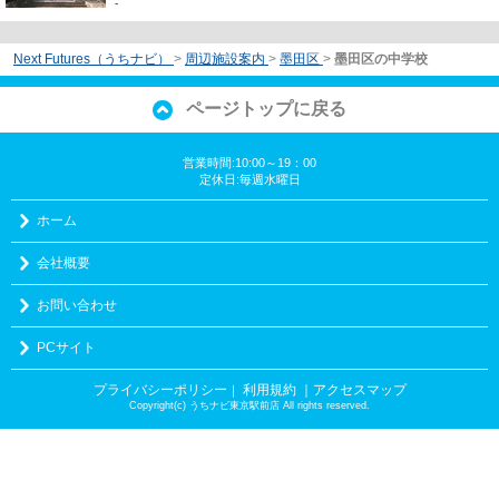
-
Next Futures（うちナビ）
>
周辺施設案内
>
墨田区
>
墨田区の中学校
ページトップに戻る
営業時間:10:00～19：00
定休日:毎週水曜日
ホーム
会社概要
お問い合わせ
PCサイト
プライバシーポリシー
利用規約
｜アクセスマップ
｜
Copyright(c) うちナビ東京駅前店 All rights reserved.