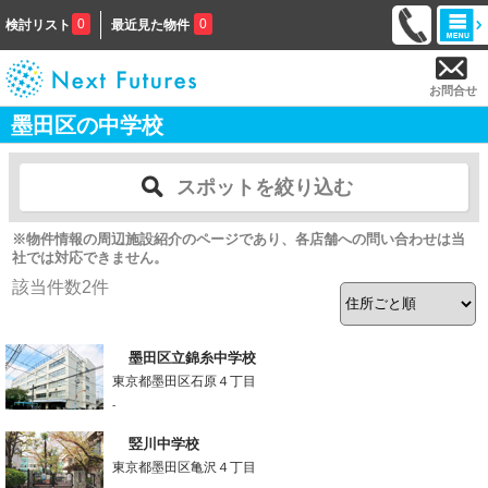
0
0
検討リスト
最近見た物件
お問合せ
墨田区の中学校
スポットを絞り込む
※物件情報の周辺施設紹介のページであり、各店舗への問い合わせは当
社では対応できません。
該当件数
2
件
墨田区立錦糸中学校
東京都墨田区石原４丁目
-
竪川中学校
東京都墨田区亀沢４丁目