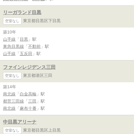
リーガランド目黒
東京都目黒区下目黒
空室なし
築10年
山手線
「
目黒
」駅
東急目黒線
「
不動前
」駅
山手線
「
五反田
」駅
ファインレジデンス三田
東京都港区三田
空室なし
築14年
南北線
「
白金高輪
」駅
都営三田線
「
三田
」駅
南北線
「
麻布十番
」駅
中目黒アリーナ
東京都目黒区上目黒
空室なし