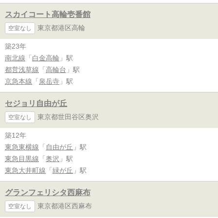
スカイコート高輪壱番館
東京都港区高輪
空室なし
築23年
南北線
「
白金高輪
」駅
都営浅草線
「
高輪台
」駅
京急本線
「
泉岳寺
」駅
セジョリ自由が丘
東京都世田谷区奥沢
空室なし
築12年
東急東横線
「
自由が丘
」駅
東急目黒線
「
奥沢
」駅
東急大井町線
「
緑が丘
」駅
グランフェリシタ西麻布
東京都港区西麻布
空室なし