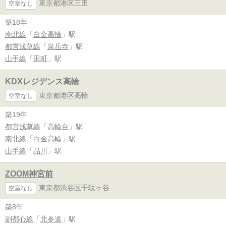
東京都港区三田
空室なし
築18年
南北線
「
白金高輪
」駅
都営浅草線
「
泉岳寺
」駅
山手線
「
田町
」駅
KDXレジデンス高輪
東京都港区高輪
空室なし
築19年
都営浅草線
「
高輪台
」駅
南北線
「
白金高輪
」駅
山手線
「
品川
」駅
ZOOM神宮前
東京都渋谷区千駄ヶ谷
空室なし
築8年
副都心線
「
北参道
」駅