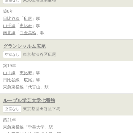
東京都港区南麻布
空室なし
築8年
日比谷線
「
広尾
」駅
山手線
「
恵比寿
」駅
南北線
「
白金高輪
」駅
グランシャルム広尾
東京都渋谷区広尾
空室なし
築19年
山手線
「
恵比寿
」駅
日比谷線
「
広尾
」駅
東急東横線
「
代官山
」駅
ルーブル学芸大学七番館
東京都世田谷区下馬
空室なし
築21年
東急東横線
「
学芸大学
」駅