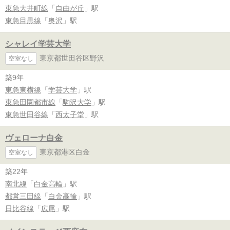
東急大井町線
「
自由が丘
」駅
東急目黒線
「
奥沢
」駅
シャレイ学芸大学
東京都世田谷区野沢
空室なし
築9年
東急東横線
「
学芸大学
」駅
東急田園都市線
「
駒沢大学
」駅
東急世田谷線
「
西太子堂
」駅
ヴェローナ白金
東京都港区白金
空室なし
築22年
南北線
「
白金高輪
」駅
都営三田線
「
白金高輪
」駅
日比谷線
「
広尾
」駅