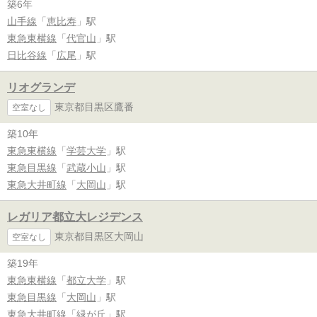
築6年
山手線
「
恵比寿
」駅
東急東横線
「
代官山
」駅
日比谷線
「
広尾
」駅
リオグランデ
東京都目黒区鷹番
空室なし
築10年
東急東横線
「
学芸大学
」駅
東急目黒線
「
武蔵小山
」駅
東急大井町線
「
大岡山
」駅
レガリア都立大レジデンス
東京都目黒区大岡山
空室なし
築19年
東急東横線
「
都立大学
」駅
東急目黒線
「
大岡山
」駅
東急大井町線
「
緑が丘
」駅