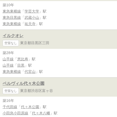
築10年
東急東横線
「
学芸大学
」駅
東急目黒線
「
武蔵小山
」駅
東急東横線
「
祐天寺
」駅
イルクオレ
東京都目黒区三田
空室なし
築28年
山手線
「
恵比寿
」駅
山手線
「
目黒
」駅
東急東横線
「
代官山
」駅
ベルヴィル代々木公園
東京都渋谷区富ヶ谷
空室なし
築16年
千代田線
「
代々木公園
」駅
小田急小田原線
「
代々木八幡
」駅