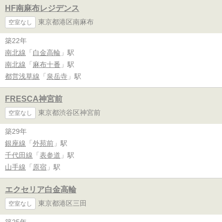
HF南麻布レジデンス
東京都港区南麻布
空室なし
築22年
南北線
「
白金高輪
」駅
南北線
「
麻布十番
」駅
都営浅草線
「
泉岳寺
」駅
FRESCA神宮前
東京都渋谷区神宮前
空室なし
築29年
銀座線
「
外苑前
」駅
千代田線
「
表参道
」駅
山手線
「
原宿
」駅
エクセリア白金高輪
東京都港区三田
空室なし
築25年