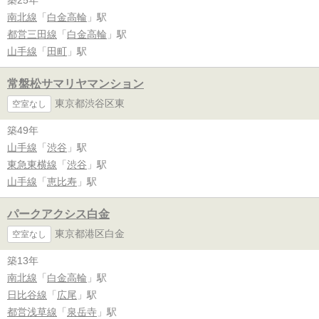
南北線
「
白金高輪
」駅
都営三田線
「
白金高輪
」駅
山手線
「
田町
」駅
常盤松サマリヤマンション
東京都渋谷区東
空室なし
築49年
山手線
「
渋谷
」駅
東急東横線
「
渋谷
」駅
山手線
「
恵比寿
」駅
パークアクシス白金
東京都港区白金
空室なし
築13年
南北線
「
白金高輪
」駅
日比谷線
「
広尾
」駅
都営浅草線
「
泉岳寺
」駅