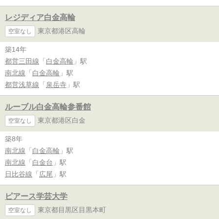
レジディア白金高輪
東京都港区高輪
空室なし
築14年
都営三田線
「
白金高輪
」駅
南北線
「
白金高輪
」駅
都営浅草線
「
泉岳寺
」駅
ルーブル白金高輪参番館
東京都港区白金
空室なし
築8年
南北線
「
白金高輪
」駅
南北線
「
白金台
」駅
日比谷線
「
広尾
」駅
ピアース学芸大学
東京都目黒区目黒本町
空室なし