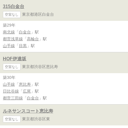
315白金台
東京都港区白金台
空室なし
築29年
南北線
「
白金台
」駅
都営浅草線
「
高輪台
」駅
山手線
「
目黒
」駅
HOF伊達坂
東京都渋谷区恵比寿
空室なし
築30年
山手線
「
恵比寿
」駅
日比谷線
「
広尾
」駅
都営三田線
「
白金台
」駅
ルネサンスコート恵比寿
東京都渋谷区東
空室なし