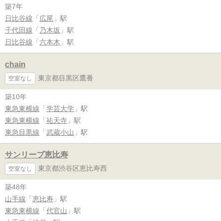
築7年
日比谷線
「
広尾
」駅
千代田線
「
乃木坂
」駅
日比谷線
「
六本木
」駅
chain
東京都目黒区鷹番
空室なし
築10年
東急東横線
「
学芸大学
」駅
東急東横線
「
祐天寺
」駅
東急目黒線
「
武蔵小山
」駅
サンリーブ恵比寿
東京都渋谷区恵比寿西
空室なし
築48年
山手線
「
恵比寿
」駅
東急東横線
「
代官山
」駅