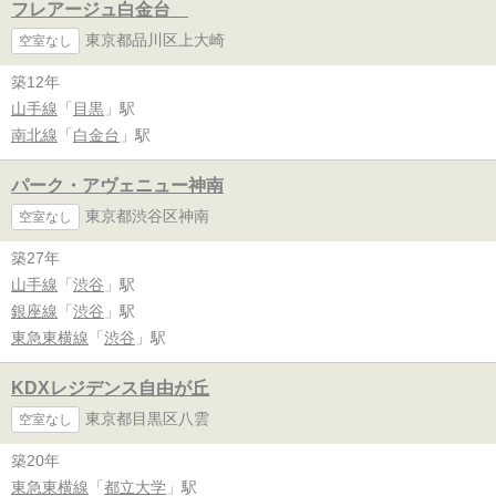
フレアージュ白金台
東京都品川区上大崎
空室なし
築12年
山手線
「
目黒
」駅
南北線
「
白金台
」駅
パーク・アヴェニュー神南
東京都渋谷区神南
空室なし
築27年
山手線
「
渋谷
」駅
銀座線
「
渋谷
」駅
東急東横線
「
渋谷
」駅
KDXレジデンス自由が丘
東京都目黒区八雲
空室なし
築20年
東急東横線
「
都立大学
」駅