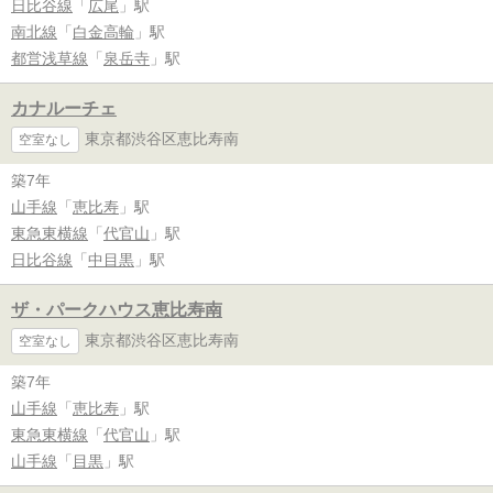
日比谷線
「
広尾
」駅
南北線
「
白金高輪
」駅
都営浅草線
「
泉岳寺
」駅
カナルーチェ
東京都渋谷区恵比寿南
空室なし
築7年
山手線
「
恵比寿
」駅
東急東横線
「
代官山
」駅
日比谷線
「
中目黒
」駅
ザ・パークハウス恵比寿南
東京都渋谷区恵比寿南
空室なし
築7年
山手線
「
恵比寿
」駅
東急東横線
「
代官山
」駅
山手線
「
目黒
」駅