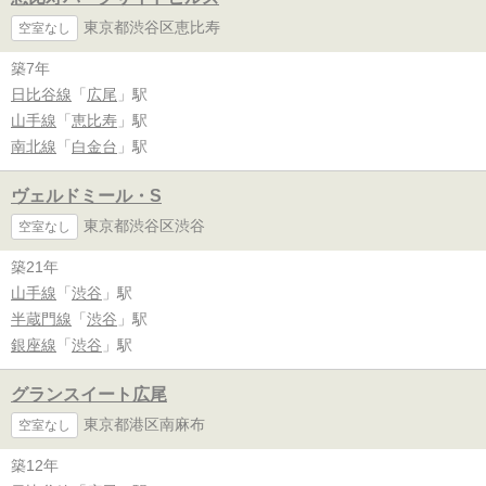
東京都渋谷区恵比寿
空室なし
築7年
日比谷線
「
広尾
」駅
山手線
「
恵比寿
」駅
南北線
「
白金台
」駅
ヴェルドミール・S
東京都渋谷区渋谷
空室なし
築21年
山手線
「
渋谷
」駅
半蔵門線
「
渋谷
」駅
銀座線
「
渋谷
」駅
グランスイート広尾
東京都港区南麻布
空室なし
築12年