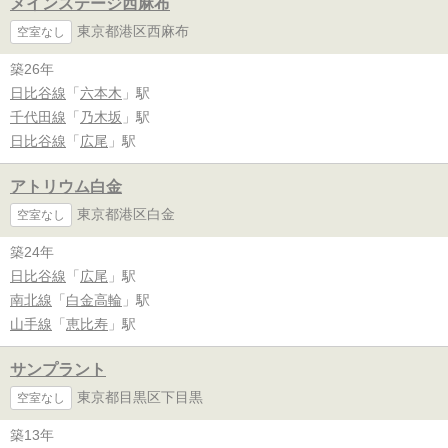
メインステージ西麻布
東京都港区西麻布
空室なし
築26年
日比谷線
「
六本木
」駅
千代田線
「
乃木坂
」駅
日比谷線
「
広尾
」駅
アトリウム白金
東京都港区白金
空室なし
築24年
日比谷線
「
広尾
」駅
南北線
「
白金高輪
」駅
山手線
「
恵比寿
」駅
サンプラント
東京都目黒区下目黒
空室なし
築13年