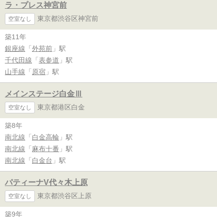
ラ・プレス神宮前
東京都渋谷区神宮前
空室なし
築11年
銀座線
「
外苑前
」駅
千代田線
「
表参道
」駅
山手線
「
原宿
」駅
メインステージ白金Ⅲ
東京都港区白金
空室なし
築8年
南北線
「
白金高輪
」駅
南北線
「
麻布十番
」駅
南北線
「
白金台
」駅
パティーナV代々木上原
東京都渋谷区上原
空室なし
築9年