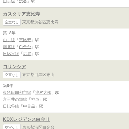
山手線
「
渋谷
」駅
カスタリア恵比寿
東京都渋谷区恵比寿
空室なし
築18年
山手線
「
恵比寿
」駅
南北線
「
白金台
」駅
日比谷線
「
広尾
」駅
コリンシア
東京都目黒区東山
空室なし
築9年
東急田園都市線
「
池尻大橋
」駅
京王井の頭線
「
神泉
」駅
日比谷線
「
中目黒
」駅
KDXレジデンス白金Ⅱ
東京都港区白金台
空室なし