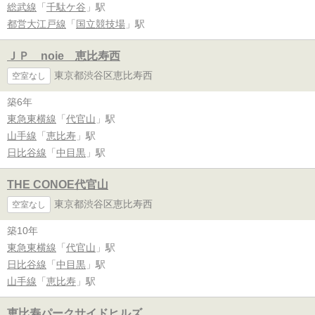
総武線
「
千駄ケ谷
」駅
都営大江戸線
「
国立競技場
」駅
ＪＰ noie 恵比寿西
東京都渋谷区恵比寿西
空室なし
築6年
東急東横線
「
代官山
」駅
山手線
「
恵比寿
」駅
日比谷線
「
中目黒
」駅
THE CONOE代官山
東京都渋谷区恵比寿西
空室なし
築10年
東急東横線
「
代官山
」駅
日比谷線
「
中目黒
」駅
山手線
「
恵比寿
」駅
恵比寿パークサイドヒルズ