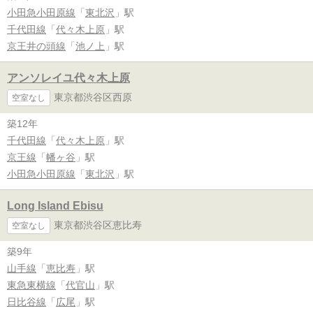
小田急小田原線
「
東北沢
」駅
千代田線
「
代々木上原
」駅
京王井の頭線
「
池ノ上
」駅
アンソレイユ代々木上原
東京都渋谷区西原
空室なし
築12年
千代田線
「
代々木上原
」駅
京王線
「
幡ヶ谷
」駅
小田急小田原線
「
東北沢
」駅
Long Island Ebisu
東京都渋谷区恵比寿
空室なし
築9年
山手線
「
恵比寿
」駅
東急東横線
「
代官山
」駅
日比谷線
「
広尾
」駅