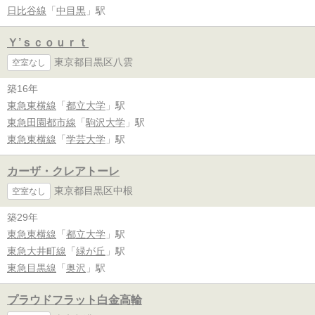
日比谷線
「
中目黒
」駅
Ｙ’ｓｃｏｕｒｔ
東京都目黒区八雲
空室なし
築16年
東急東横線
「
都立大学
」駅
東急田園都市線
「
駒沢大学
」駅
東急東横線
「
学芸大学
」駅
カーザ・クレアトーレ
東京都目黒区中根
空室なし
築29年
東急東横線
「
都立大学
」駅
東急大井町線
「
緑が丘
」駅
東急目黒線
「
奥沢
」駅
プラウドフラット白金高輪