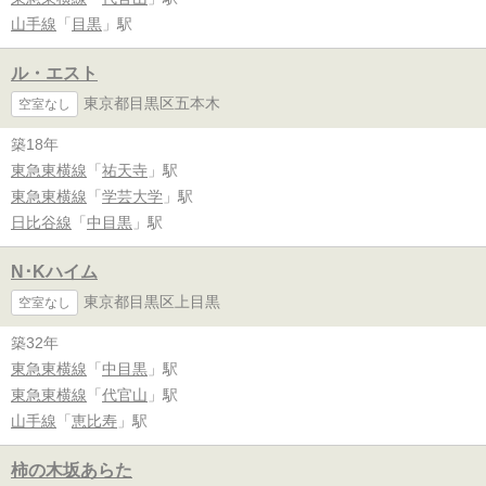
山手線
「
目黒
」駅
ル・エスト
東京都目黒区五本木
空室なし
築18年
東急東横線
「
祐天寺
」駅
東急東横線
「
学芸大学
」駅
日比谷線
「
中目黒
」駅
N･Kハイム
東京都目黒区上目黒
空室なし
築32年
東急東横線
「
中目黒
」駅
東急東横線
「
代官山
」駅
山手線
「
恵比寿
」駅
柿の木坂あらた