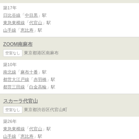
築17年
日比谷線
「
中目黒
」駅
東急東横線
「
代官山
」駅
山手線
「
恵比寿
」駅
ZOOM南麻布
東京都港区南麻布
空室なし
築10年
南北線
「
麻布十番
」駅
都営大江戸線
「
赤羽橋
」駅
都営三田線
「
白金高輪
」駅
スカーラ代官山
東京都渋谷区代官山町
空室なし
築26年
東急東横線
「
代官山
」駅
山手線
「
恵比寿
」駅