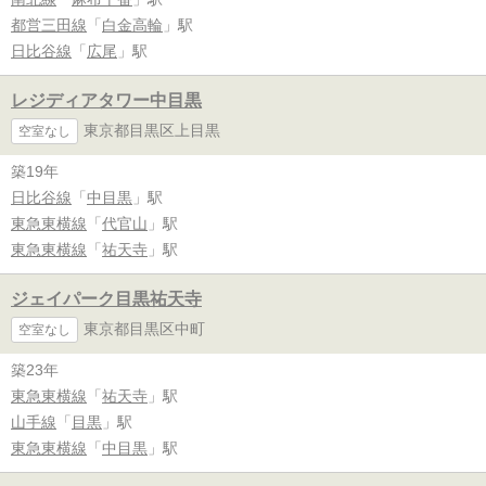
都営三田線
「
白金高輪
」駅
日比谷線
「
広尾
」駅
レジディアタワー中目黒
東京都目黒区上目黒
空室なし
築19年
日比谷線
「
中目黒
」駅
東急東横線
「
代官山
」駅
東急東横線
「
祐天寺
」駅
ジェイパーク目黒祐天寺
東京都目黒区中町
空室なし
築23年
東急東横線
「
祐天寺
」駅
山手線
「
目黒
」駅
東急東横線
「
中目黒
」駅