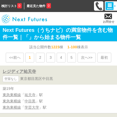
0
0
検討リスト
最近見た物件
お問合せ
Next Futures（うちナビ）の満室物件を含む物
件一覧｜「」から始まる物件一覧
該当公開件数
1223
棟
1-100
棟表示
<<前へ
1
2
3
4
5
次へ>>
最初
レジディア祐天寺
東京都目黒区中目黒
空室なし
築19年
東急東横線
「
祐天寺
」駅
東急東横線
「
中目黒
」駅
東急東横線
「
学芸大学
」駅