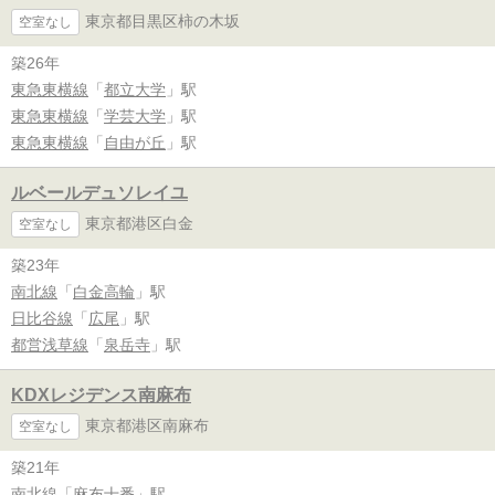
東京都目黒区柿の木坂
空室なし
築26年
東急東横線
「
都立大学
」駅
東急東横線
「
学芸大学
」駅
東急東横線
「
自由が丘
」駅
ルベールデュソレイユ
東京都港区白金
空室なし
築23年
南北線
「
白金高輪
」駅
日比谷線
「
広尾
」駅
都営浅草線
「
泉岳寺
」駅
KDXレジデンス南麻布
東京都港区南麻布
空室なし
築21年
南北線
「
麻布十番
」駅