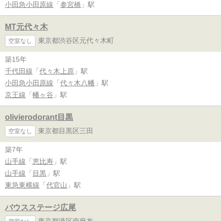
小田急小田原線
「
参宮橋
」駅
MT元代々木
東京都渋谷区元代々木町
空室なし
築15年
千代田線
「
代々木上原
」駅
小田急小田原線
「
代々木八幡
」駅
京王線
「
幡ヶ谷
」駅
olivierodorant目黒
東京都目黒区三田
空室なし
築7年
山手線
「
恵比寿
」駅
山手線
「
目黒
」駅
東急東横線
「
代官山
」駅
バウスステージ広尾