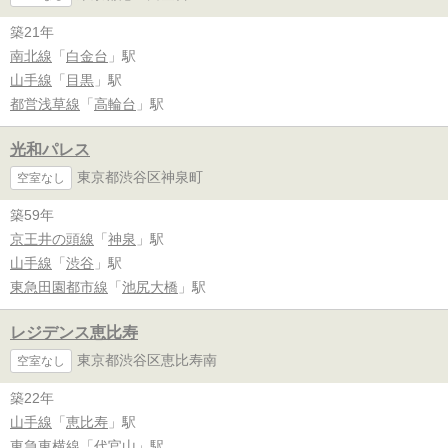
築21年
南北線
「
白金台
」駅
山手線
「
目黒
」駅
都営浅草線
「
高輪台
」駅
光和パレス
東京都渋谷区神泉町
空室なし
築59年
京王井の頭線
「
神泉
」駅
山手線
「
渋谷
」駅
東急田園都市線
「
池尻大橋
」駅
レジデンス恵比寿
東京都渋谷区恵比寿南
空室なし
築22年
山手線
「
恵比寿
」駅
東急東横線
「
代官山
」駅