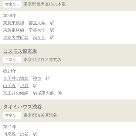
東京都目黒区柿の木坂
空室なし
築28年
東急東横線
「
都立大学
」駅
東急東横線
「
学芸大学
」駅
東急大井町線
「
緑が丘
」駅
コスモス道玄坂
東京都渋谷区道玄坂
空室なし
築24年
京王井の頭線
「
神泉
」駅
山手線
「
渋谷
」駅
京王井の頭線
「
駒場東大前
」駅
タキミハウス渋谷
東京都渋谷区渋谷
空室なし
築21年
埼京線
「
渋谷
」駅