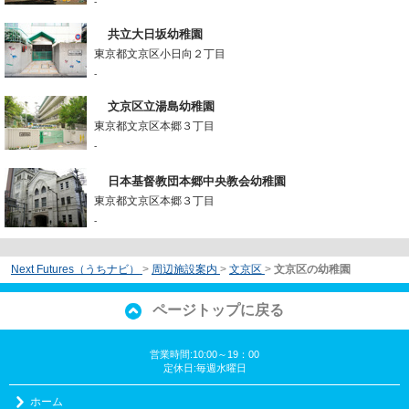
-
共立大日坂幼稚園
東京都文京区小日向２丁目
-
文京区立湯島幼稚園
東京都文京区本郷３丁目
-
日本基督教団本郷中央教会幼稚園
東京都文京区本郷３丁目
-
Next Futures（うちナビ）
>
周辺施設案内
>
文京区
>
文京区の幼稚園
ページトップに戻る
営業時間:10:00～19：00
定休日:毎週水曜日
ホーム