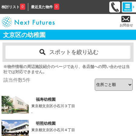
0
0
検討リスト
最近見た物件
お問合せ
文京区の幼稚園
スポットを絞り込む
※物件情報の周辺施設紹介のページであり、各店舗への問い合わせは当
社では対応できません。
該当件数
5
件
福寿幼稚園
東京都文京区小石川３丁目
-
明照幼稚園
東京都文京区小石川４丁目