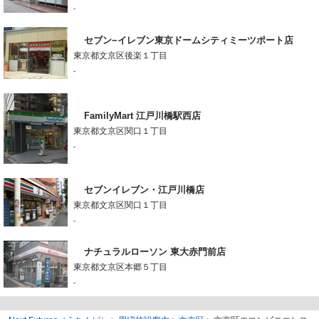
-
セブン−イレブン東京ドームシティミーツポート店
東京都文京区後楽１丁目
-
FamilyMart 江戸川橋駅西店
東京都文京区関口１丁目
-
セブンイレブン・江戸川橋店
東京都文京区関口１丁目
-
ナチュラルローソン 東大赤門前店
東京都文京区本郷５丁目
-