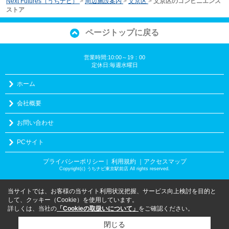
Next Futures（うちナビ）
>
周辺施設案内
>
文京区
>
文京区のコンビニエンス
ストア
ページトップに戻る
営業時間:10:00～19：00
定休日:毎週水曜日
ホーム
会社概要
お問い合わせ
PCサイト
プライバシーポリシー
利用規約
｜アクセスマップ
｜
Copyright(c) うちナビ東京駅前店 All rights reserved.
当サイトでは、お客様の当サイト利用状況把握、サービス向上検討を目的と
して、クッキー（Cookie）を使用しています。
詳しくは、当社の
「Cookieの取扱いについて」
をご確認ください。
閉じる