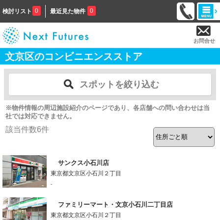
0
0
検討リスト
最近見た物件
お問合せ
文京区のコンビニエンスストア
スポットを絞り込む
※物件情報の周辺施設紹介のページであり、各店舗への問い合わせは当
社では対応できません。
該当件数
6
件
サンクス小石川店
東京都文京区小石川２丁目
-
ファミリーマート・文京小石川二丁目店
東京都文京区小石川２丁目