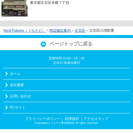
東京都文京区本郷７丁目
-
Next Futures（うちナビ）
>
周辺施設案内
>
文京区
>
文京区の消防署
ページトップに戻る
営業時間:10:00～19：00
定休日:毎週水曜日
ホーム
会社概要
お問い合わせ
PCサイト
プライバシーポリシー
利用規約
｜アクセスマップ
｜
Copyright(c) うちナビ東京駅前店 All rights reserved.