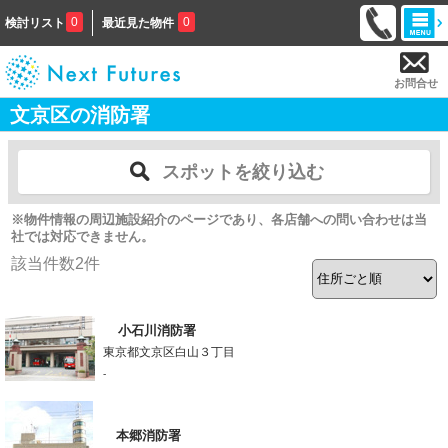
0
0
検討リスト
最近見た物件
お問合せ
文京区の消防署
スポットを絞り込む
※物件情報の周辺施設紹介のページであり、各店舗への問い合わせは当
社では対応できません。
該当件数
2
件
小石川消防署
東京都文京区白山３丁目
-
本郷消防署