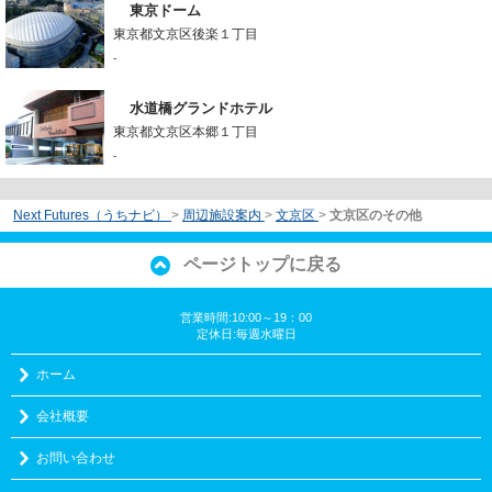
東京ドーム
東京都文京区後楽１丁目
-
水道橋グランドホテル
東京都文京区本郷１丁目
-
Next Futures（うちナビ）
>
周辺施設案内
>
文京区
>
文京区のその他
ページトップに戻る
営業時間:10:00～19：00
定休日:毎週水曜日
ホーム
会社概要
お問い合わせ