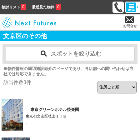
0
0
検討リスト
最近見た物件
お問合せ
文京区のその他
スポットを絞り込む
※物件情報の周辺施設紹介のページであり、各店舗への問い合わせは当
社では対応できません。
該当件数
3
件
東京グリーンホテル後楽園
東京都文京区後楽１丁目
-