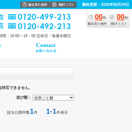
最終更新：2026年08月09日
00
00
件
件
最近見た物件
検討リスト
間：10:00～19：00
定休日：毎週水曜日
は対応できません。
並び順：
1
1-1
該当公開件数
件
件表示