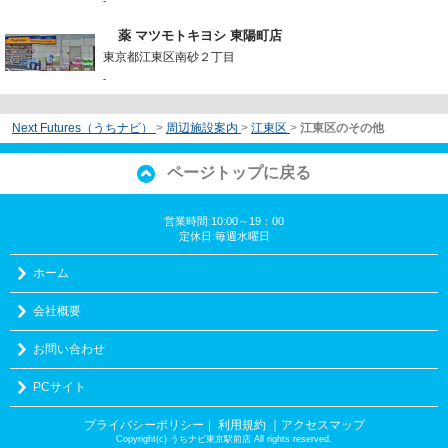
-
薬 マツモトキヨシ 東陽町店
東京都江東区南砂２丁目
-
Next Futures（うちナビ）
>
周辺施設案内
>
江東区
>
江東区のその他
ページトップに戻る
営業時間:10:00～19：00
定休日:毎週水曜日
ホーム
会社概要
お問い合わせ
PCサイト
プライバシーポリシー
利用規約
｜アクセスマップ
｜
Copyright(c) うちナビ東京駅前店 All rights reserved.