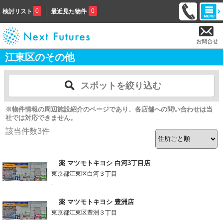
0
0
検討リスト
最近見た物件
お問合せ
江東区のその他
スポットを絞り込む
※物件情報の周辺施設紹介のページであり、各店舗への問い合わせは当
社では対応できません。
該当件数
3
件
薬 マツモトキヨシ 白河3丁目店
東京都江東区白河３丁目
-
薬 マツモトキヨシ 豊洲店
東京都江東区豊洲３丁目