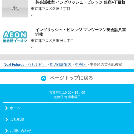
英会話教室 イングリッシュ・ビレッジ 銀座4丁目校
東京都中央区銀座４丁目
-
イングリッシュ・ビレッジ マンツーマン英会話八重
洲校
東京都中央区八重洲１丁目
-
Next Futures（うちナビ）
>
周辺施設案内
>
中央区
>
中央区の英会話教室
ページトップに戻る
営業時間:10:00～19：00
定休日:毎週水曜日
ホーム
会社概要
お問い合わせ