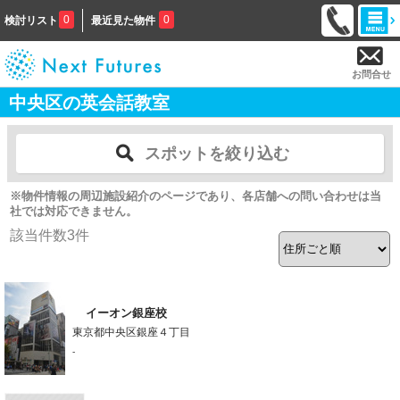
0
0
検討リスト
最近見た物件
お問合せ
中央区の英会話教室
スポットを絞り込む
※物件情報の周辺施設紹介のページであり、各店舗への問い合わせは当
社では対応できません。
該当件数
3
件
イーオン銀座校
東京都中央区銀座４丁目
-