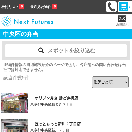
0
0
検討リスト
最近見た物件
お問合せ
中央区の弁当
スポットを絞り込む
※物件情報の周辺施設紹介のページであり、各店舗への問い合わせは当
社では対応できません。
該当件数
9
件
オリジン弁当 勝どき橋店
東京都中央区勝どき２丁目
-
ほっともっと新川２丁目店
東京都中央区新川２丁目