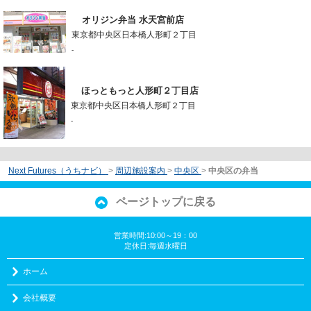
オリジン弁当 水天宮前店
東京都中央区日本橋人形町２丁目
-
ほっともっと人形町２丁目店
東京都中央区日本橋人形町２丁目
-
Next Futures（うちナビ）
>
周辺施設案内
>
中央区
>
中央区の弁当
ページトップに戻る
営業時間:10:00～19：00
定休日:毎週水曜日
ホーム
会社概要