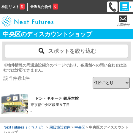
0
0
検討リスト
最近見た物件
お問合せ
中央区のディスカウントショップ
スポットを絞り込む
※物件情報の周辺施設紹介のページであり、各店舗への問い合わせは当
社では対応できません。
該当件数
1
件
ドン・キホーテ 銀座本館
東京都中央区銀座８丁目
-
Next Futures（うちナビ）
>
周辺施設案内
>
中央区
>
中央区のディスカウント
ショップ