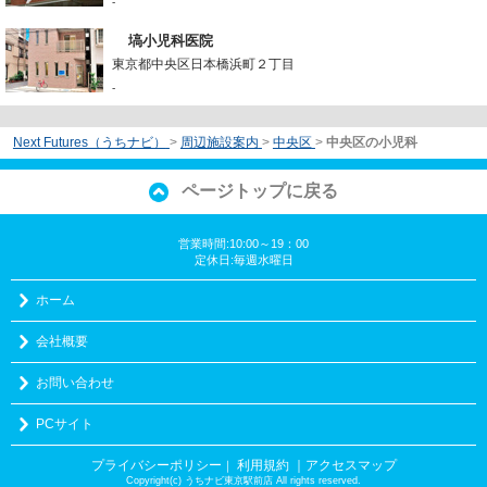
-
塙小児科医院
東京都中央区日本橋浜町２丁目
-
Next Futures（うちナビ）
>
周辺施設案内
>
中央区
>
中央区の小児科
ページトップに戻る
営業時間:10:00～19：00
定休日:毎週水曜日
ホーム
会社概要
お問い合わせ
PCサイト
プライバシーポリシー
利用規約
｜アクセスマップ
｜
Copyright(c) うちナビ東京駅前店 All rights reserved.