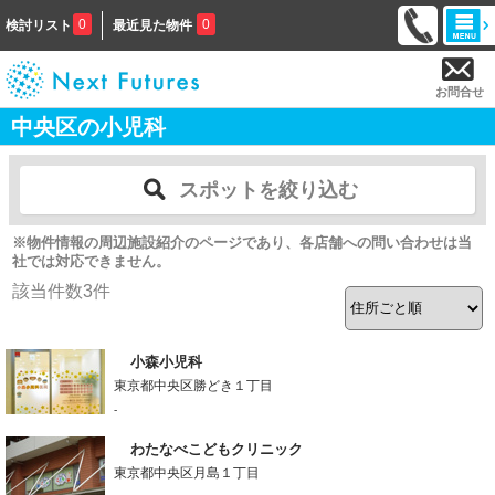
0
0
検討リスト
最近見た物件
お問合せ
中央区の小児科
スポットを絞り込む
※物件情報の周辺施設紹介のページであり、各店舗への問い合わせは当
社では対応できません。
該当件数
3
件
小森小児科
東京都中央区勝どき１丁目
-
わたなべこどもクリニック
東京都中央区月島１丁目