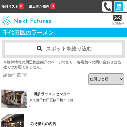
0
0
検討リスト
最近見た物件
お問合せ
千代田区のラーメン
スポットを絞り込む
※物件情報の周辺施設紹介のページであり、各店舗への問い合わせは当
社では対応できません。
該当件数
2
件
博多ラーメンセンター
東京都千代田区飯田橋１丁目
-
みそ膳丸の内店