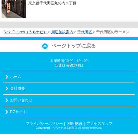
東京都千代田区丸の内１丁目
-
Next Futures（うちナビ）
>
周辺施設案内
>
千代田区
>
千代田区のラーメン
ページトップに戻る
営業時間:10:00～19：00
定休日:毎週水曜日
ホーム
会社概要
お問い合わせ
PCサイト
プライバシーポリシー
利用規約
｜アクセスマップ
｜
Copyright(c) うちナビ東京駅前店 All rights reserved.