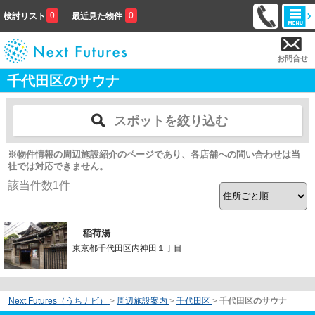
0
0
検討リスト
最近見た物件
お問合せ
千代田区のサウナ
スポットを絞り込む
※物件情報の周辺施設紹介のページであり、各店舗への問い合わせは当
社では対応できません。
該当件数
1
件
稲荷湯
東京都千代田区内神田１丁目
-
Next Futures（うちナビ）
>
周辺施設案内
>
千代田区
>
千代田区のサウナ