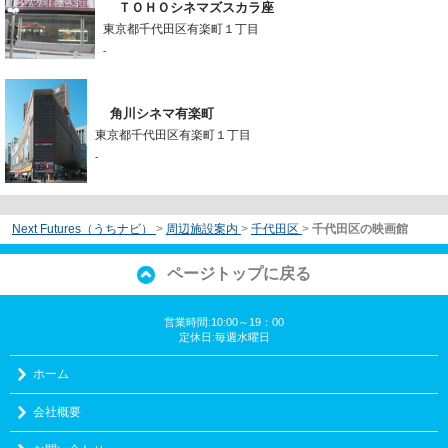
ＴＯＨＯシネマズスカラ座
東京都千代田区有楽町１丁目
-
角川シネマ有楽町
東京都千代田区有楽町１丁目
-
Next Futures（うちナビ）
>
周辺施設案内
>
千代田区
>
千代田区の映画館
ページトップに戻る
営業時間:10:00～19：00
定休日:毎週水曜日
ホーム
会社概要