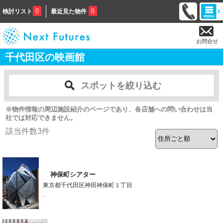
0
0
検討リスト
最近見た物件
お問合せ
千代田区の映画館
スポットを絞り込む
※物件情報の周辺施設紹介のページであり、各店舗への問い合わせは当
社では対応できません。
該当件数
3
件
神保町シアター
東京都千代田区神田神保町１丁目
-