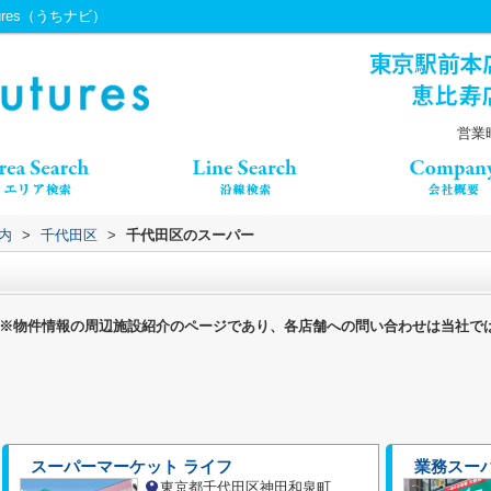
ures（うちナビ）
営業時
内
>
千代田区
>
千代田区のスーパー
※物件情報の周辺施設紹介のページであり、各店舗への問い合わせは当社で
スーパーマーケット ライフ
業務スー
東京都千代田区神田和泉町