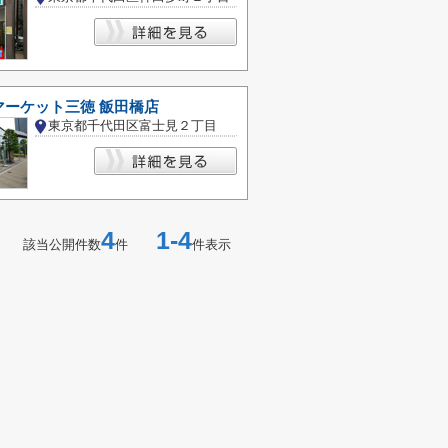
マーケット三徳 飯田橋店
東京都千代田区富士見２丁目
4
1-4
該当公開件数
件
件表示