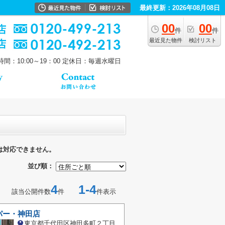
最終更新：2026年08月08日
00
00
件
件
最近見た物件
検討リスト
間：10:00～19：00
定休日：毎週水曜日
は対応できません。
並び順：
4
1-4
該当公開件数
件
件表示
パー・神田店
東京都千代田区神田多町２丁目