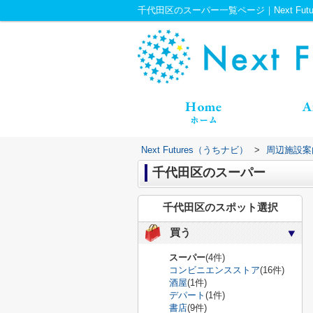
千代田区のスーパー一覧ページ｜Next Fut
Next Futures（うちナビ）
>
周辺施設案
千代田区のスーパー
千代田区のスポット選択
買う
スーパー
(4件)
コンビニエンスストア
(16件)
酒屋
(1件)
デパート
(1件)
書店
(9件)