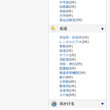
中学校
(3件)
幼稚園
(2件)
高校
(4件)
大学
(6件)
英会話教室
(2件)
生活
市役所・区役所
(1件)
レンタルビデオ
(2件)
警察
(4件)
銭湯
(1件)
サウナ
(1件)
消防署
(5件)
寺院・神社
(2件)
図書館
(5件)
都道府県機関
(1件)
銀行
(8件)
公民館
(4件)
郵便局
(1件)
水道局
(1件)
その他
(5件)
出かける