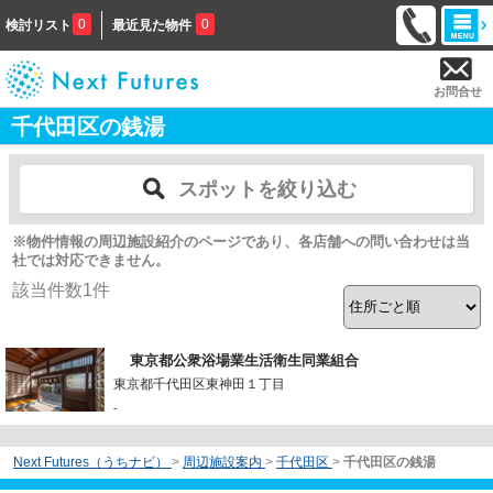
0
0
検討リスト
最近見た物件
お問合せ
千代田区の銭湯
スポットを絞り込む
※物件情報の周辺施設紹介のページであり、各店舗への問い合わせは当
社では対応できません。
該当件数
1
件
東京都公衆浴場業生活衛生同業組合
東京都千代田区東神田１丁目
-
Next Futures（うちナビ）
>
周辺施設案内
>
千代田区
>
千代田区の銭湯