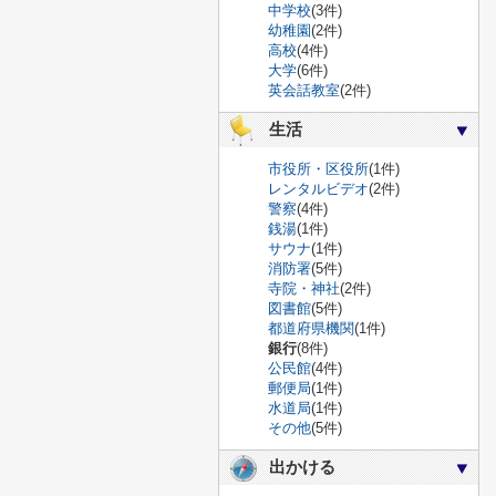
中学校
(3件)
幼稚園
(2件)
高校
(4件)
大学
(6件)
英会話教室
(2件)
生活
市役所・区役所
(1件)
レンタルビデオ
(2件)
警察
(4件)
銭湯
(1件)
サウナ
(1件)
消防署
(5件)
寺院・神社
(2件)
図書館
(5件)
都道府県機関
(1件)
銀行
(8件)
公民館
(4件)
郵便局
(1件)
水道局
(1件)
その他
(5件)
出かける