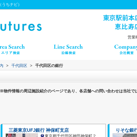
s（うちナビ）
営業時
内
>
千代田区
>
千代田区の銀行
※物件情報の周辺施設紹介のページであり、各店舗への問い合わせは当社で
三菱東京UFJ銀行 神保町支店
りそな銀
東京都千代田区神田神保町２丁目