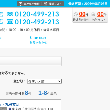
最終更新：2026年08月06日
00
00
件
件
最近見た物件
検討リスト
間：10:00～19：00
定休日：毎週水曜日
は対応できません。
並び順：
8
1-8
該当公開件数
件
件表示
行・九段支店
東京都千代田区九段南１丁目