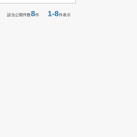
8
1-8
該当公開件数
件
件表示