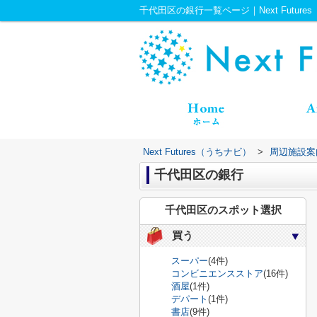
千代田区の銀行一覧ページ｜Next Future
Next Futures（うちナビ）
>
周辺施設案
千代田区の銀行
千代田区のスポット選択
買う
スーパー
(4件)
コンビニエンスストア
(16件)
酒屋
(1件)
デパート
(1件)
書店
(9件)