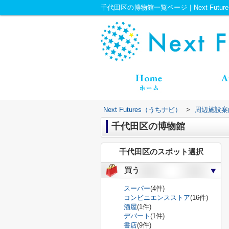
千代田区の博物館一覧ページ｜Next Futu
Next Futures（うちナビ）
>
周辺施設案
千代田区の博物館
千代田区のスポット選択
買う
スーパー
(4件)
コンビニエンスストア
(16件)
酒屋
(1件)
デパート
(1件)
書店
(9件)