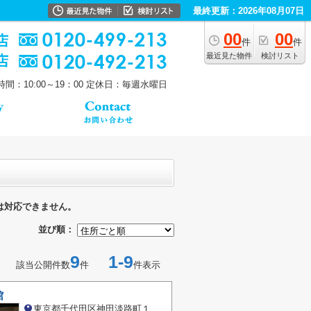
最終更新：2026年08月07日
00
00
件
件
最近見た物件
検討リスト
間：10:00～19：00
定休日：毎週水曜日
は対応できません。
並び順：
9
1-9
該当公開件数
件
件表示
館
東京都千代田区神田淡路町１丁目