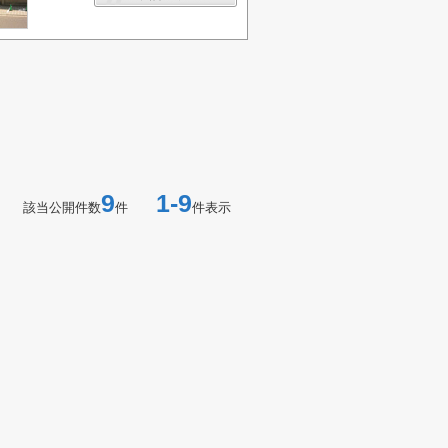
9
1-9
該当公開件数
件
件表示