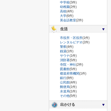
中学校
(3件)
幼稚園
(2件)
高校
(4件)
大学
(6件)
英会話教室
(2件)
生活
市役所・区役所
(1件)
レンタルビデオ
(2件)
警察
(4件)
銭湯
(1件)
サウナ
(1件)
消防署
(5件)
寺院・神社
(2件)
図書館
(5件)
都道府県機関
(1件)
銀行
(8件)
公民館
(4件)
郵便局
(1件)
水道局
(1件)
その他
(5件)
出かける