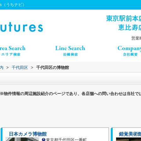
res（うちナビ）
営業時
内
>
千代田区
>
千代田区の博物館
※物件情報の周辺施設紹介のページであり、各店舗への問い合わせは当社で
日本カメラ博物館
錯覚美術
東京都千代田区一番町