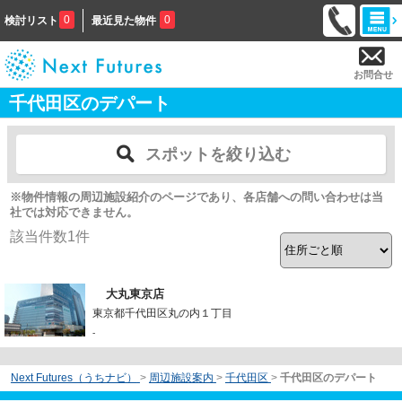
0
0
検討リスト
最近見た物件
お問合せ
千代田区のデパート
スポットを絞り込む
※物件情報の周辺施設紹介のページであり、各店舗への問い合わせは当
社では対応できません。
該当件数
1
件
大丸東京店
東京都千代田区丸の内１丁目
-
Next Futures（うちナビ）
>
周辺施設案内
>
千代田区
>
千代田区のデパート