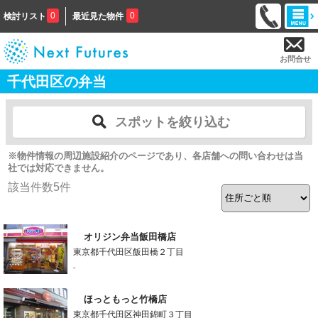
0
0
検討リスト
最近見た物件
お問合せ
千代田区の弁当
スポットを絞り込む
※物件情報の周辺施設紹介のページであり、各店舗への問い合わせは当
社では対応できません。
該当件数
5
件
オリジン弁当飯田橋店
東京都千代田区飯田橋２丁目
-
ほっともっと竹橋店
東京都千代田区神田錦町３丁目