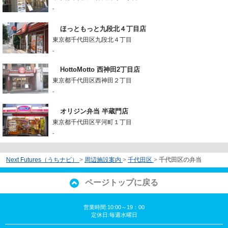
-
ほっともっと九段北４丁目店
東京都千代田区九段北４丁目
-
HottoMotto 西神田2丁目店
東京都千代田区西神田２丁目
-
オリジン弁当 半蔵門店
東京都千代田区平河町１丁目
-
Next Futures（うちナビ）
>
周辺施設案内
>
千代田区
>
千代田区の弁当
ページトップに戻る
営業時間:10:00～19：00
定休日:毎週水曜日