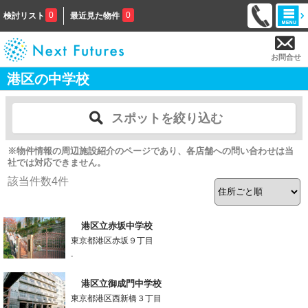
0
0
検討リスト
最近見た物件
お問合せ
港区の中学校
スポットを絞り込む
※物件情報の周辺施設紹介のページであり、各店舗への問い合わせは当
社では対応できません。
該当件数
4
件
港区立赤坂中学校
東京都港区赤坂９丁目
-
港区立御成門中学校
東京都港区西新橋３丁目