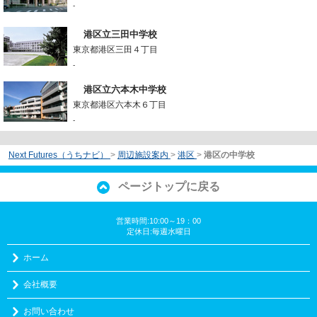
-
港区立三田中学校
東京都港区三田４丁目
-
港区立六本木中学校
東京都港区六本木６丁目
-
Next Futures（うちナビ）
>
周辺施設案内
>
港区
>
港区の中学校
ページトップに戻る
営業時間:10:00～19：00
定休日:毎週水曜日
ホーム
会社概要
お問い合わせ