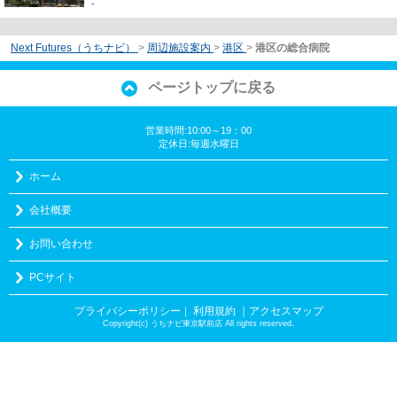
-
Next Futures（うちナビ）
>
周辺施設案内
>
港区
>
港区の総合病院
ページトップに戻る
営業時間:10:00～19：00
定休日:毎週水曜日
ホーム
会社概要
お問い合わせ
PCサイト
プライバシーポリシー
利用規約
｜アクセスマップ
｜
Copyright(c) うちナビ東京駅前店 All rights reserved.