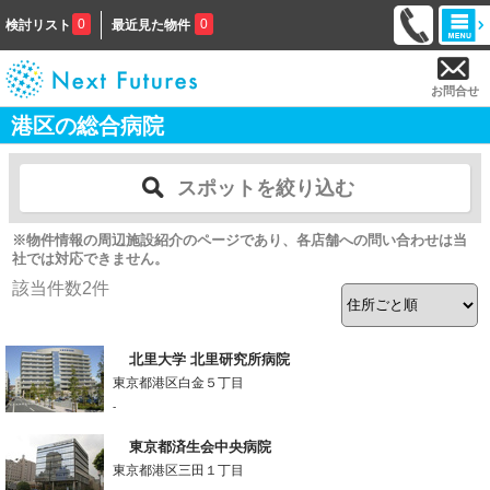
0
0
検討リスト
最近見た物件
お問合せ
港区の総合病院
スポットを絞り込む
※物件情報の周辺施設紹介のページであり、各店舗への問い合わせは当
社では対応できません。
該当件数
2
件
北里大学 北里研究所病院
東京都港区白金５丁目
-
東京都済生会中央病院
東京都港区三田１丁目