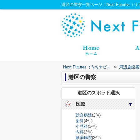
港区の警察一覧ページ｜Next Futures（
Next Futures（うちナビ）
>
周辺施設案
港区の警察
港区のスポット選択
医療
総合病院
(2件)
歯科
(4件)
小児科
(3件)
内科
(2件)
動物病院
(3件)