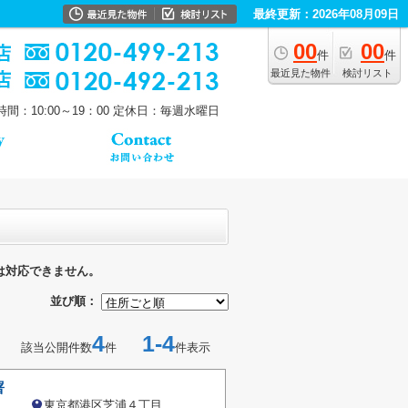
最終更新：2026年08月09日
00
00
件
件
最近見た物件
検討リスト
間：10:00～19：00
定休日：毎週水曜日
は対応できません。
並び順：
4
1-4
該当公開件数
件
件表示
署
東京都港区芝浦４丁目