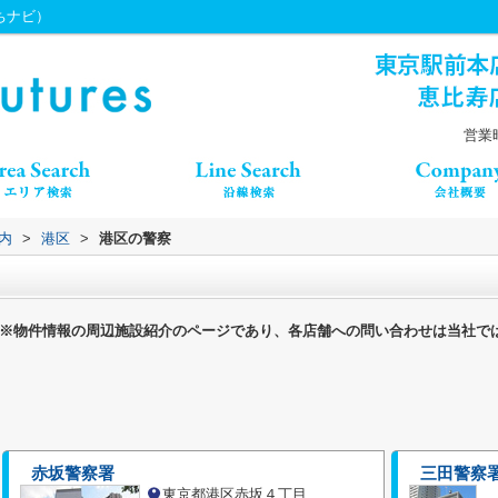
うちナビ）
営業時
内
>
港区
>
港区の警察
※物件情報の周辺施設紹介のページであり、各店舗への問い合わせは当社で
赤坂警察署
三田警察
東京都港区赤坂４丁目