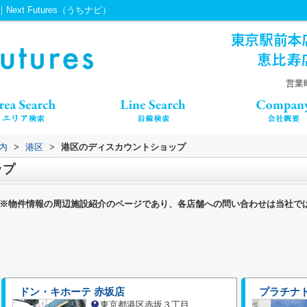
t Futures（うちナビ）
営業時
内
>
港区
>
港区のディスカウントショップ
ップ
※物件情報の周辺施設紹介のページであり、各店舗への問い合わせは当社で
ドン・キホーテ 赤坂店
プラチナ
東京都港区赤坂３丁目