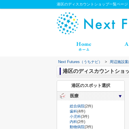
港区のディスカウントショップ一覧ページ｜Nex
Next Futures（うちナビ）
>
周辺施設案
港区のディスカウントショ
港区のスポット選択
医療
総合病院
(2件)
歯科
(4件)
小児科
(3件)
内科
(2件)
動物病院
(3件)