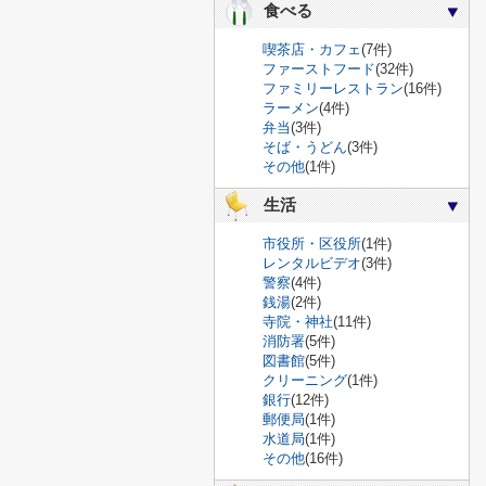
食べる
喫茶店・カフェ
(7件)
ファーストフード
(32件)
ファミリーレストラン
(16件)
ラーメン
(4件)
弁当
(3件)
そば・うどん
(3件)
その他
(1件)
生活
市役所・区役所
(1件)
レンタルビデオ
(3件)
警察
(4件)
銭湯
(2件)
寺院・神社
(11件)
消防署
(5件)
図書館
(5件)
クリーニング
(1件)
銀行
(12件)
郵便局
(1件)
水道局
(1件)
その他
(16件)