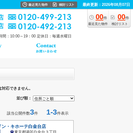
最終更新：2026年08月07日
00
00
件
件
最近見た物件
検討リスト
間：10:00～19：00
定休日：毎週水曜日
は対応できません。
並び順：
3
1-3
該当公開件数
件
件表示
ドン・キホーテ白金台店
東京都港区白金台３丁目