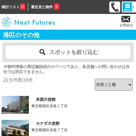
0
0
検討リスト
最近見た物件
お問合せ
港区のその他
スポットを絞り込む
※物件情報の周辺施設紹介のページであり、各店舗への問い合わせは当
社では対応できません。
該当件数
16
件
米国大使館
東京都港区赤坂１丁目
-
カナダ大使館
東京都港区赤坂７丁目