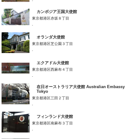
-
カンボジア王国大使館
東京都港区赤坂８丁目
-
オランダ大使館
東京都港区芝公園３丁目
-
エクアドル大使館
東京都港区西麻布４丁目
-
在日オーストラリア大使館 Australian Embassy
Tokyo
東京都港区三田２丁目
-
フィンランド大使館
東京都港区南麻布３丁目
-