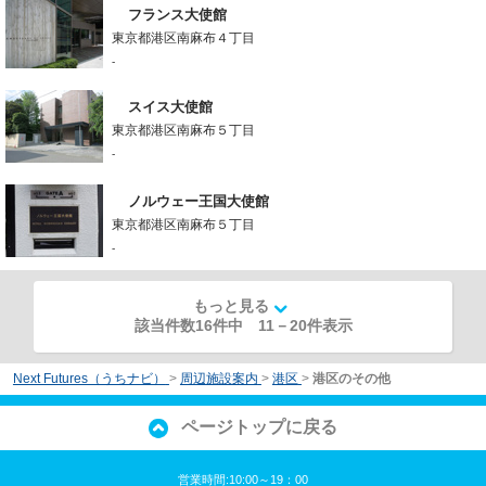
フランス大使館
東京都港区南麻布４丁目
-
スイス大使館
東京都港区南麻布５丁目
-
ノルウェー王国大使館
東京都港区南麻布５丁目
-
もっと見る
該当件数16件中
11
－
20
件表示
Next Futures（うちナビ）
>
周辺施設案内
>
港区
>
港区のその他
ページトップに戻る
営業時間:10:00～19：00