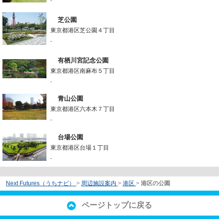
-
芝公園
東京都港区芝公園４丁目
-
有栖川宮記念公園
東京都港区南麻布５丁目
-
青山公園
東京都港区六本木７丁目
-
台場公園
東京都港区台場１丁目
-
Next Futures（うちナビ）
>
周辺施設案内
>
港区
>
港区の公園
ページトップに戻る