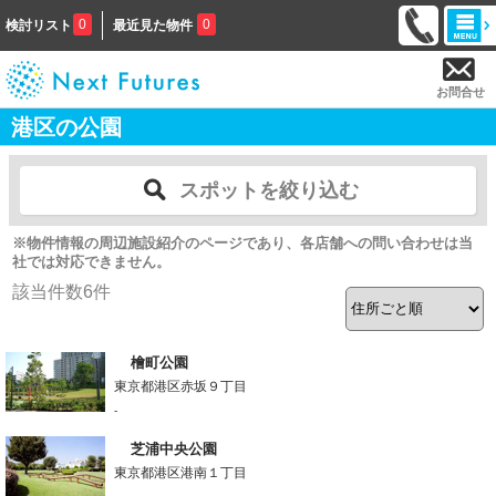
0
0
検討リスト
最近見た物件
お問合せ
港区の公園
スポットを絞り込む
※物件情報の周辺施設紹介のページであり、各店舗への問い合わせは当
社では対応できません。
該当件数
6
件
檜町公園
東京都港区赤坂９丁目
-
芝浦中央公園
東京都港区港南１丁目